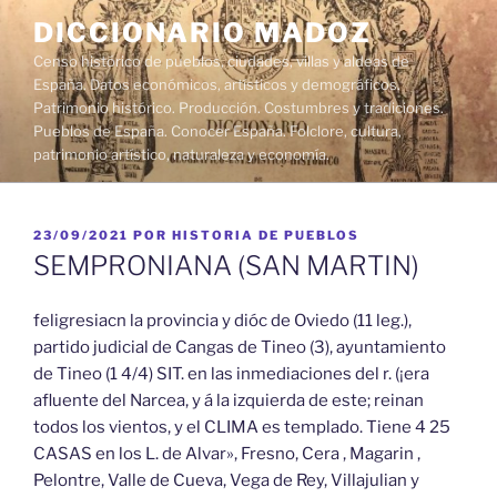
Saltar
DICCIONARIO MADOZ
al
Censo histórico de pueblos, ciudades, villas y aldeas de
contenido
España. Datos económicos, artísticos y demográficos.
Patrimonio histórico. Producción. Costumbres y tradiciones.
Pueblos de España. Conocer España. Folclore, cultura,
patrimonio artístico, naturaleza y economía.
PUBLICADO
23/09/2021
POR
HISTORIA DE PUEBLOS
EL
SEMPRONIANA (SAN MARTIN)
feligresiacn la provincia y dióc de Oviedo (11 leg.),
partido judicial de Cangas de Tineo (3), ayuntamiento
de Tineo (1 4/4) SIT. en las inmediaciones del r. (¡era
afluente del Narcea, y á la izquierda de este; reinan
todos los vientos, y el CLIMA es templado. Tiene 4 25
CASAS en los L. de Alvar», Fresno, Cera , Magarin ,
Pelontre, Valle de Cueva, Vega de Rey, Villajulian y