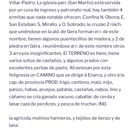
Villar-Padriz. La iglesia parr. (San Martin) está servida
por un cura de ingreso y patronato real, hay también 4
ermitas que nada notable ofrecen. Confina N. Obona; E.
San Esteban; S, Mirallo, y O. Sobrado; le cruzan 2 riach.
que uniéndose en la ald. de Gera forman el r. de este
nombre; tienen algunos puentecillos de madera, y 2 de
piedra en Géra , reuniéndose al r. de este nombre otros
3 arroyos insignificantes. El TERRENO es llano, tiene
varios sotos de castaños, y algunos prados con
escelentes yerbas de pasto. Atraviesan por esta
feligresia un CAMINO que se dirige á Enarca, y otro á la
cap. de provincia PROD. trigo, centeno, maiz, mijo,
panizo, habas, arvejos, patatas, castañas, nabos, lino y
cáñamo se cria ganado vacuno, caballar, de cerda y
lanar caza de perdices, y pesca de trucha^, IND.
la agrícola, molinos harineros, y tejidos de lienzo y de
lana.