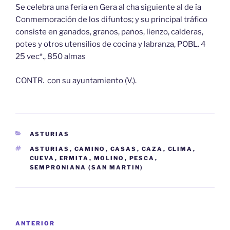
Se celebra una feria en Gera al cha siguiente al de ía
Conmemoración de los difuntos; y su principal tráfico
consiste en ganados, granos, paños, lienzo, calderas,
potes y otros utensilios de cocina y labranza, POBL. 4
25 vec*., 850 almas
CONTR. con su ayuntamiento (V.).
CATEGORÍAS
ASTURIAS
ETIQUETAS
ASTURIAS
,
CAMINO
,
CASAS
,
CAZA
,
CLIMA
,
CUEVA
,
ERMITA
,
MOLINO
,
PESCA
,
SEMPRONIANA (SAN MARTIN)
Navegación
Entrada
ANTERIOR