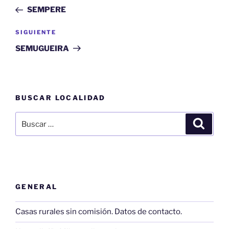
de
anterior:
SEMPERE
entradas
Siguiente
SIGUIENTE
entrada
SEMUGUEIRA
BUSCAR LOCALIDAD
Buscar
Buscar
por:
GENERAL
Casas rurales sin comisión. Datos de contacto.