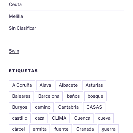
Ceuta
Melilla
Sin Clasificar
5win
ETIQUETAS
A Coruña
Alava
Albacete
Asturias
Baleares
Barcelona
baños
bosque
Burgos
camino
Cantabria
CASAS
castillo
caza
CLIMA
Cuenca
cueva
cárcel
ermita
fuente
Granada
guerra