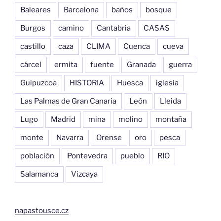
Baleares
Barcelona
baños
bosque
Burgos
camino
Cantabria
CASAS
castillo
caza
CLIMA
Cuenca
cueva
cárcel
ermita
fuente
Granada
guerra
Guipuzcoa
HISTORIA
Huesca
iglesia
Las Palmas de Gran Canaria
León
Lleida
Lugo
Madrid
mina
molino
montaña
monte
Navarra
Orense
oro
pesca
población
Pontevedra
pueblo
RIO
Salamanca
Vizcaya
napastousce.cz