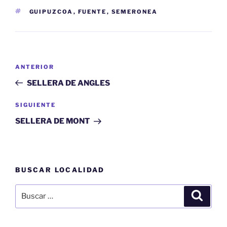
ETIQUETAS
GUIPUZCOA
,
FUENTE
,
SEMERONEA
Navegación
Entrada
ANTERIOR
de
anterior:
SELLERA DE ANGLES
entradas
Siguiente
SIGUIENTE
entrada
SELLERA DE MONT
BUSCAR LOCALIDAD
Buscar
Buscar
por: