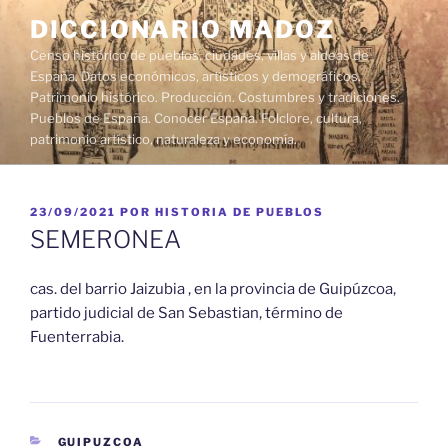
Saltar
DICCIONARIO MADOZ
al
Censo histórico de pueblos, ciudades, villas y aldeas de
contenido
España. Datos económicos, artísticos y demográficos.
Patrimonio histórico. Producción. Costumbres y tradiciones.
Pueblos de España. Conocer España. Folclore, cultura,
patrimonio artístico, naturaleza y economía.
PUBLICADO
23/09/2021
POR
HISTORIA DE PUEBLOS
EL
SEMERONEA
cas. del barrio Jaizubia , en la provincia de Guipúzcoa,
partido judicial de San Sebastian, término de
Fuenterrabia.
CATEGORÍAS
GUIPUZCOA