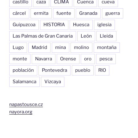
castillo
caza
CLIMA
Cuenca
cueva
cárcel
ermita
fuente
Granada
guerra
Guipuzcoa
HISTORIA
Huesca
iglesia
Las Palmas de Gran Canaria
León
Lleida
Lugo
Madrid
mina
molino
montaña
monte
Navarra
Orense
oro
pesca
población
Pontevedra
pueblo
RIO
Salamanca
Vizcaya
napastousce.cz
nayora.org