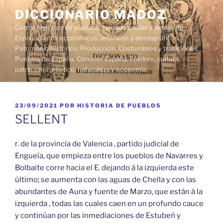
Saltar
DICCIONARIO MADOZ
al
Censo histórico de pueblos, ciudades, villas y aldeas de
contenido
España. Datos económicos, artísticos y demográficos.
Patrimonio histórico. Producción. Costumbres y tradiciones.
Pueblos de España. Conocer España. Folclore, cultura,
patrimonio artístico, naturaleza y economía.
PUBLICADO
23/09/2021
POR
HISTORIA DE PUEBLOS
EL
SELLENT
r. de la provincia de Valencia , partido judicial de
Engueía, que empieza entre los pueblos de Navarres y
Bolbaite corre hacia el E. dejando á la izquierda este
último; se aumenta con las aguas de Chella y con las
abundantes de Auna y fuente de Marzo, que están á la
izquierda , todas las cuales caen en un profundo cauce
y continúan por las inmediaciones de Estubeñ y