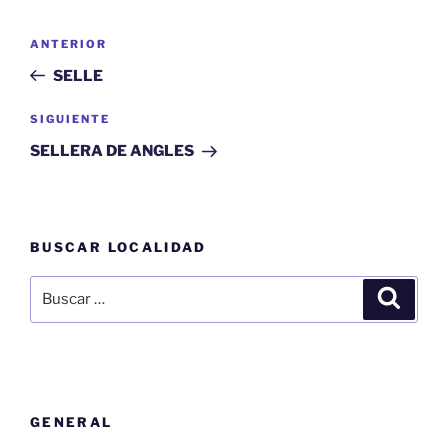
Navegación
Entrada
ANTERIOR
de
anterior:
SELLE
entradas
Siguiente
SIGUIENTE
entrada
SELLERA DE ANGLES
BUSCAR LOCALIDAD
Buscar
Buscar
por:
GENERAL