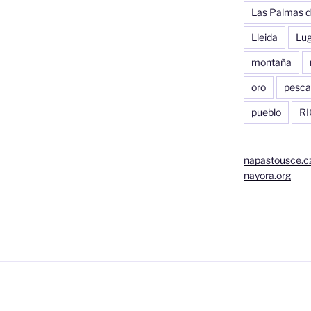
Las Palmas d
Lleida
Lu
montaña
oro
pesca
pueblo
RI
napastousce.c
nayora.org