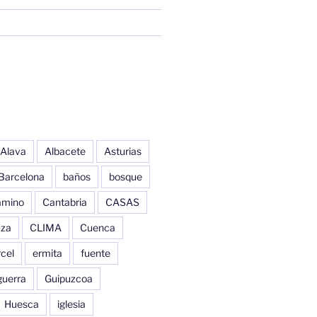
Alava
Albacete
Asturias
Barcelona
baños
bosque
amino
Cantabria
CASAS
aza
CLIMA
Cuenca
cel
ermita
fuente
guerra
Guipuzcoa
Huesca
iglesia