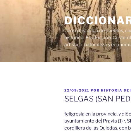
Saltar
al
DICCIONA
contenido
Censo histórico de pueblos, ci
histórico. Producción. Costumb
artístico, naturaleza y economí
PUBLICADO
22/09/2021
POR
HISTORIA DE
EL
SELGAS (SAN PED
feligresia en la provincia, y dióc
ayuntamiento de| Pravia (1) •. SI
cordillera de las Ouledas, con