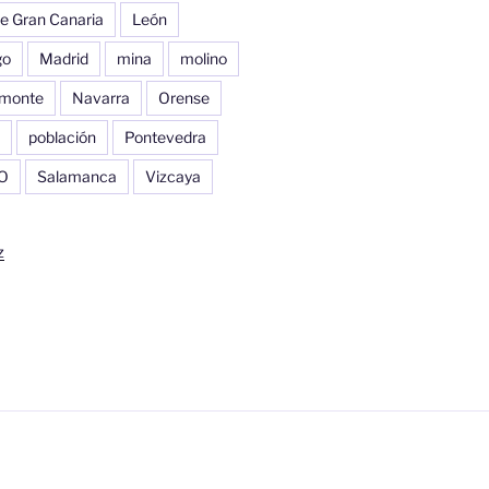
e Gran Canaria
León
go
Madrid
mina
molino
monte
Navarra
Orense
población
Pontevedra
O
Salamanca
Vizcaya
z