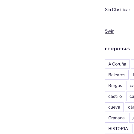
Sin Clasificar
5win
ETIQUETAS
A Coruña
Baleares
Burgos
c
castillo
c
cueva
cár
Granada
HISTORIA