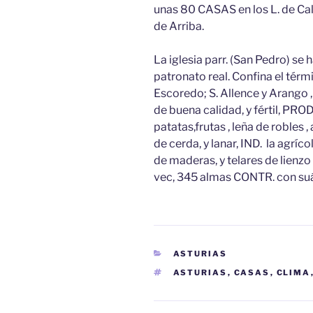
unas 80 CASAS en los L. de Cal
de Arriba.
La iglesia parr. (San Pedro) se 
patronato real. Confina el térm
Escoredo; S. Allence y Arango ,
de buena calidad, y fértil, PROD
patatas,frutas , leña de robles 
de cerda, y lanar, IND. la agríco
de maderas, y telares de lienzo
vec, 345 almas CONTR. con suáv
CATEGORÍAS
ASTURIAS
ETIQUETAS
ASTURIAS
,
CASAS
,
CLIMA