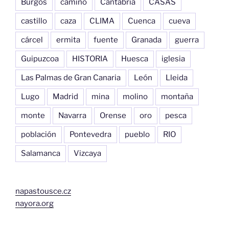
Burgos
camino
Cantabria
CASAS
castillo
caza
CLIMA
Cuenca
cueva
cárcel
ermita
fuente
Granada
guerra
Guipuzcoa
HISTORIA
Huesca
iglesia
Las Palmas de Gran Canaria
León
Lleida
Lugo
Madrid
mina
molino
montaña
monte
Navarra
Orense
oro
pesca
población
Pontevedra
pueblo
RIO
Salamanca
Vizcaya
napastousce.cz
nayora.org