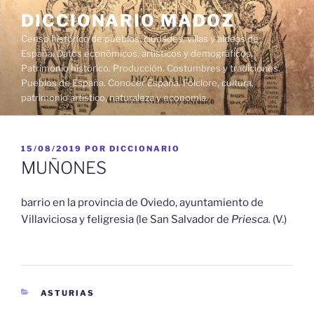
Saltar
DICCIONARIO MADOZ
al
Censo histórico de pueblos, ciudades, villas y aldeas de
contenido
España. Datos económicos, artísticos y demográficos.
Patrimonio histórico. Producción. Costumbres y tradiciones.
Pueblos de España. Conocer España. Folclore, cultura,
patrimonio artístico, naturaleza y economía.
PUBLICADO
15/08/2019
POR
DICCIONARIO
EL
MUÑONES
barrio en la provincia de Oviedo, ayuntamiento de
Villaviciosa y feligresia (le San Salvador de
Priesca.
(V.)
CATEGORÍAS
ASTURIAS