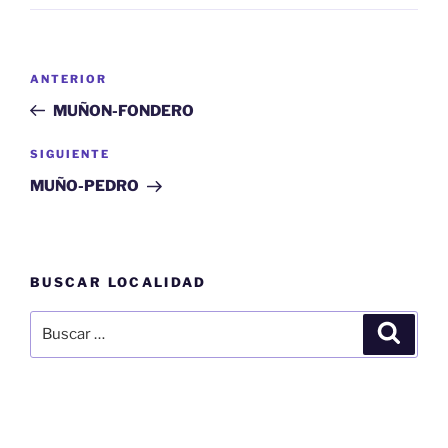
Navegación
Entrada
ANTERIOR
de
anterior:
MUÑON-FONDERO
entradas
Siguiente
SIGUIENTE
entrada
MUÑO-PEDRO
BUSCAR LOCALIDAD
Buscar
Buscar
por: