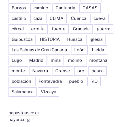
Burgos
camino
Cantabria
CASAS
castillo
caza
CLIMA
Cuenca
cueva
cárcel
ermita
fuente
Granada
guerra
Guipuzcoa
HISTORIA
Huesca
iglesia
Las Palmas de Gran Canaria
León
Lleida
Lugo
Madrid
mina
molino
montaña
monte
Navarra
Orense
oro
pesca
población
Pontevedra
pueblo
RIO
Salamanca
Vizcaya
napastousce.cz
nayora.org