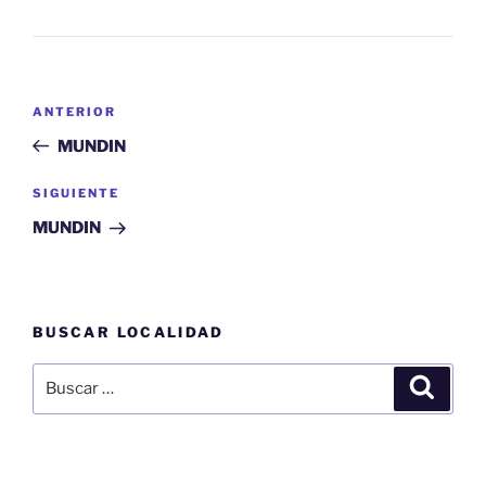
Navegación
Entrada
ANTERIOR
de
anterior:
MUNDIN
entradas
Siguiente
SIGUIENTE
entrada
MUNDIN
BUSCAR LOCALIDAD
Buscar
Buscar
por: