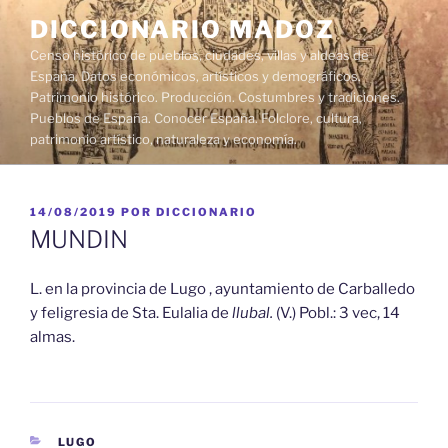
Saltar
DICCIONARIO MADOZ
al
Censo histórico de pueblos, ciudades, villas y aldeas de
contenido
España. Datos económicos, artísticos y demográficos.
Patrimonio histórico. Producción. Costumbres y tradiciones.
Pueblos de España. Conocer España. Folclore, cultura,
patrimonio artístico, naturaleza y economía.
PUBLICADO
14/08/2019
POR
DICCIONARIO
EL
MUNDIN
L. en la provincia de Lugo , ayuntamiento de Carballedo
y feligresia de Sta. Eulalia de
llubal.
(V.) Pobl.: 3 vec, 14
almas.
CATEGORÍAS
LUGO