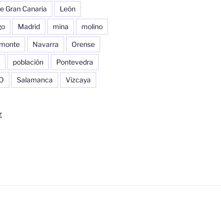
e Gran Canaria
León
go
Madrid
mina
molino
monte
Navarra
Orense
población
Pontevedra
O
Salamanca
Vizcaya
z