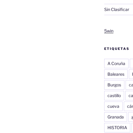
Sin Clasificar
5win
ETIQUETAS
A Coruña
Baleares
Burgos
c
castillo
c
cueva
cár
Granada
HISTORIA