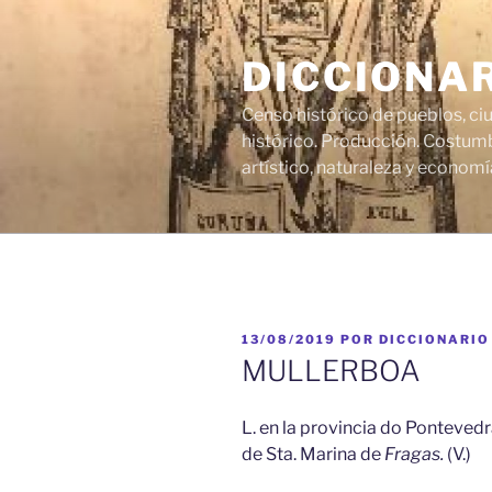
Saltar
al
DICCIONA
contenido
Censo histórico de pueblos, ci
histórico. Producción. Costumb
artístico, naturaleza y economí
PUBLICADO
13/08/2019
POR
DICCIONARIO
EL
MULLERBOA
L. en la provincia do Ponteved
de Sta. Marina de
Fragas.
(V.)