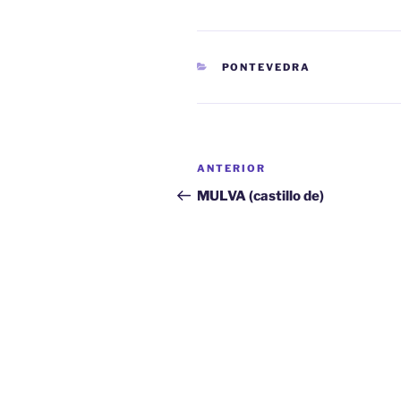
CATEGORÍAS
PONTEVEDRA
Navegación
Entrada
ANTERIOR
de
anterior:
MULVA (castillo de)
entradas