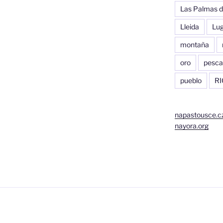
Las Palmas d
Lleida
Lu
montaña
oro
pesca
pueblo
RI
napastousce.c
nayora.org