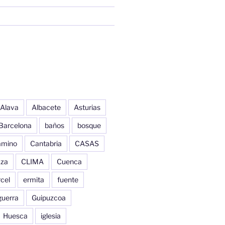
Alava
Albacete
Asturias
Barcelona
baños
bosque
amino
Cantabria
CASAS
aza
CLIMA
Cuenca
cel
ermita
fuente
guerra
Guipuzcoa
Huesca
iglesia