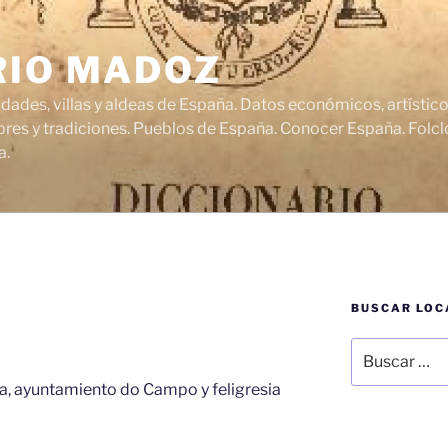
RIO MADOZ
udades, villas y aldeas de España. Datos económicos, artísti
res y tradiciones. Pueblos de España. Conocer España. Folclo
a.
BUSCAR LOC
Buscar
por:
ra, ayuntamiento do Campo y feligresia