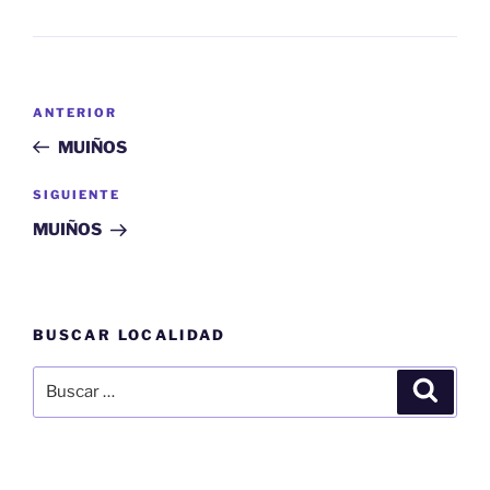
Navegación
Entrada
ANTERIOR
de
anterior:
MUIÑOS
entradas
Siguiente
SIGUIENTE
entrada
MUIÑOS
BUSCAR LOCALIDAD
Buscar
Buscar
por: