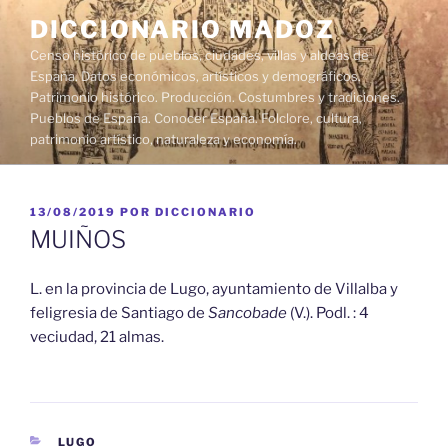
Saltar
DICCIONARIO MADOZ
al
Censo histórico de pueblos, ciudades, villas y aldeas de
contenido
España. Datos económicos, artísticos y demográficos.
Patrimonio histórico. Producción. Costumbres y tradiciones.
Pueblos de España. Conocer España. Folclore, cultura,
patrimonio artístico, naturaleza y economía.
PUBLICADO
13/08/2019
POR
DICCIONARIO
EL
MUIÑOS
L. en la provincia de Lugo, ayuntamiento de Villalba y
feligresia de Santiago de
Sancobade
(V.). Podl. : 4
veciudad, 21 almas.
CATEGORÍAS
LUGO