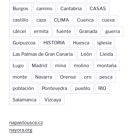
Burgos
camino
Cantabria
CASAS
castillo
caza
CLIMA
Cuenca
cueva
cárcel
ermita
fuente
Granada
guerra
Guipuzcoa
HISTORIA
Huesca
iglesia
Las Palmas de Gran Canaria
León
Lleida
Lugo
Madrid
mina
molino
montaña
monte
Navarra
Orense
oro
pesca
población
Pontevedra
pueblo
RIO
Salamanca
Vizcaya
napastousce.cz
nayora.org