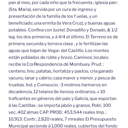
pan al mes, por cada niño que la frecuenta ; iglesia parr.
(Sta. Maria), servida por un cura de ingreso y
presentación de la familia de los f uelas, y un
beneficiado; una ermita (la Vera Cruz), y buenas aguas
potables. Confina con Justel, Donadillo y Donado,
&
1/2
leg. los dos primeros, y á 4/4 el último. El Terreno es de
primera, secunda y terrera clase , y le fertilizan las
aguas que bajan de Vega» del Castillo. Los montes
están poblados de roble y brezo, Caminos: locales:
recibe la CorRespondencia dé Mombuey. Prud. :
centeno, lino, patatas, hortaliza y pastos; cria ganado
vacuno, lanar y cabrio; caza mavor y menor, y pesca de
truebas. Ind. y Comeucio : 3 molinos harineros en
decadencia, 12 telares’de lienzos ordinarios, v 10
traficantes en géneros del pais y Galicia, que esportan
á las Castillas ; se importa jabón y granos, Pobl.: 100
vec, 402 almas CAP. PROD.: 453,544 reales Imp. :
10,913. Contr.: 2,820 reales, 7 mreales El Presupuesto
Municipal asciende á 1,000 reales, cubiertos del fondo