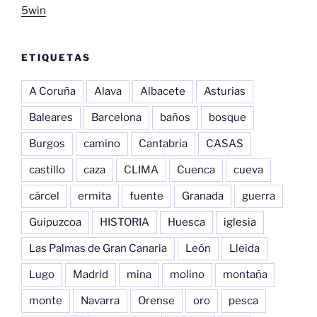
5win
ETIQUETAS
A Coruña
Alava
Albacete
Asturias
Baleares
Barcelona
baños
bosque
Burgos
camino
Cantabria
CASAS
castillo
caza
CLIMA
Cuenca
cueva
cárcel
ermita
fuente
Granada
guerra
Guipuzcoa
HISTORIA
Huesca
iglesia
Las Palmas de Gran Canaria
León
Lleida
Lugo
Madrid
mina
molino
montaña
monte
Navarra
Orense
oro
pesca