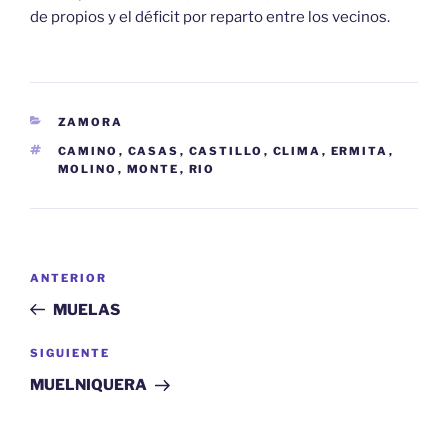
de propios y el déficit por reparto entre los vecinos.
CATEGORÍAS
ZAMORA
ETIQUETAS
CAMINO
,
CASAS
,
CASTILLO
,
CLIMA
,
ERMITA
,
MOLINO
,
MONTE
,
RIO
Navegación
Entrada
ANTERIOR
de
anterior:
MUELAS
entradas
Siguiente
SIGUIENTE
entrada
MUELNIQUERA