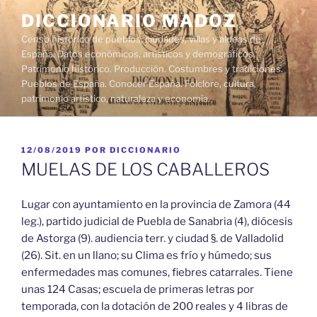
Saltar
DICCIONARIO MADOZ
al
Censo histórico de pueblos, ciudades, villas y aldeas de
contenido
España. Datos económicos, artísticos y demográficos.
Patrimonio histórico. Producción. Costumbres y tradiciones.
Pueblos de España. Conocer España. Folclore, cultura,
patrimonio artístico, naturaleza y economía.
PUBLICADO
12/08/2019
POR
DICCIONARIO
EL
MUELAS DE LOS CABALLEROS
Lugar con ayuntamiento en la provincia de Zamora (44
leg.), partido judicial de Puebla de Sanabria (4), diócesis
de Astorga (9). audiencia terr. y ciudad §. de Valladolid
(26). Sit. en un llano; su Clima es frío y húmedo; sus
enfermedades mas comunes, fiebres catarrales. Tiene
unas 124 Casas; escuela de primeras letras por
temporada, con la dotación de 200 reales y 4 libras de