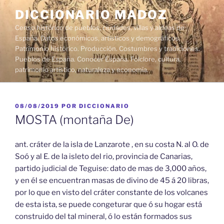
Saltar
DICCIONARIO MADOZ
al
Censo histórico de pueblos, ciudades, villas y aldeas de
contenido
España. Datos económicos, artísticos y demográficos.
Patrimonio histórico. Producción. Costumbres y tradiciones.
Pueblos de España. Conocer España. Folclore, cultura,
patrimonio artístico, naturaleza y economía.
PUBLICADO
08/08/2019
POR
DICCIONARIO
EL
MOSTA (montaña De)
ant. cráter de la isla de Lanzarote , en su costa N. al O. de
Soó y al E. de la isleto del rio, provincia de Canarias,
partido judicial de Teguise: dato de mas de 3,000 años,
y en él se encuentran masas de divino de 45 á 20 libras,
por lo que en visto del cráter constante de los volcanes
de esta ista, se puede congeturar que ó su hogar está
construido del tal mineral, ó lo están formados sus