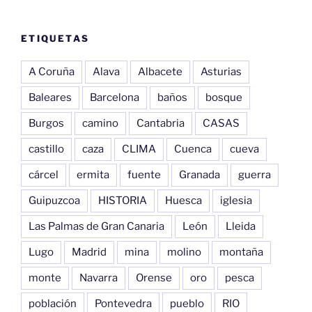
ETIQUETAS
A Coruña
Alava
Albacete
Asturias
Baleares
Barcelona
baños
bosque
Burgos
camino
Cantabria
CASAS
castillo
caza
CLIMA
Cuenca
cueva
cárcel
ermita
fuente
Granada
guerra
Guipuzcoa
HISTORIA
Huesca
iglesia
Las Palmas de Gran Canaria
León
Lleida
Lugo
Madrid
mina
molino
montaña
monte
Navarra
Orense
oro
pesca
población
Pontevedra
pueblo
RIO