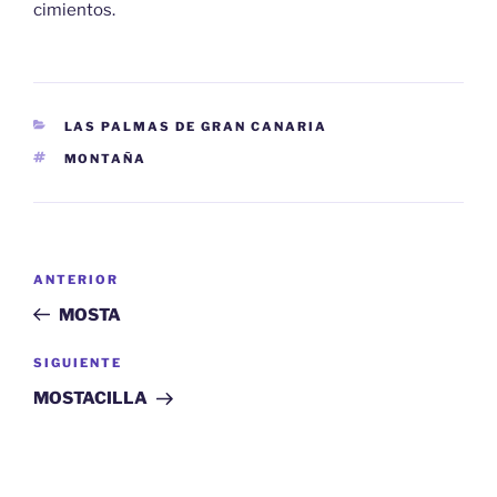
cimientos.
CATEGORÍAS
LAS PALMAS DE GRAN CANARIA
ETIQUETAS
MONTAÑA
Navegación
Entrada
ANTERIOR
de
anterior:
MOSTA
entradas
Siguiente
SIGUIENTE
entrada
MOSTACILLA