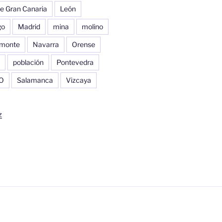
e Gran Canaria
León
go
Madrid
mina
molino
monte
Navarra
Orense
población
Pontevedra
O
Salamanca
Vizcaya
z