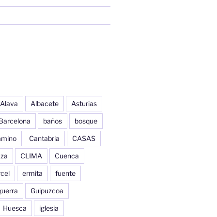
Alava
Albacete
Asturias
Barcelona
baños
bosque
amino
Cantabria
CASAS
aza
CLIMA
Cuenca
cel
ermita
fuente
guerra
Guipuzcoa
Huesca
iglesia