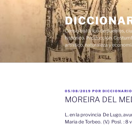
Saltar
al
DICCIONA
contenido
Censo histórico de pueblos, ci
histórico. Producción. Costumb
artístico, naturaleza y economí
PUBLICADO
05/08/2019
POR
DICCIONARI
EL
MOREIRA DEL ME
L. en la provincia De Lugo, avun
Maria de Torbeo. (V.) Posl. : 8