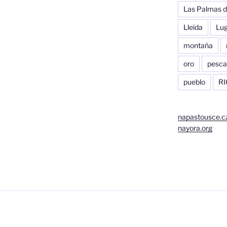
Las Palmas d
Lleida
Lu
montaña
oro
pesca
pueblo
RI
napastousce.c
nayora.org