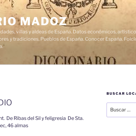
RIO MADOZ
udades, villas y aldeas de España. Datos económicos, artísti
res y tradiciones. Pueblos de España. Conocer España. Folclo
a.
BUSCAR LOC
O
DIO
Buscar
por:
t. De Ribas del Sil y feligresia De Sta.
 vec, 46 almas