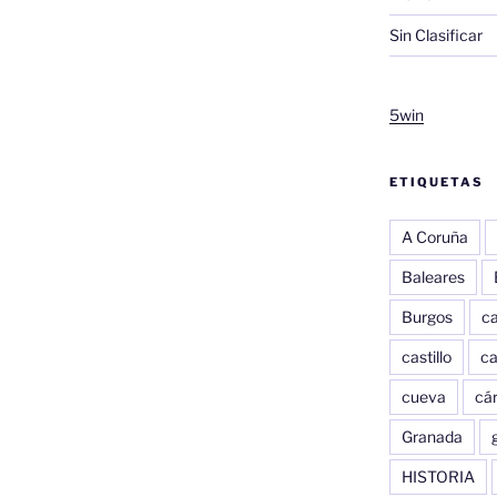
Sin Clasificar
5win
ETIQUETAS
A Coruña
Baleares
Burgos
c
castillo
c
cueva
cár
Granada
HISTORIA