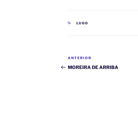
CATEGORÍAS
LUGO
Navegación
Entrada
ANTERIOR
de
anterior:
MOREIRA DE ARRIBA
entradas