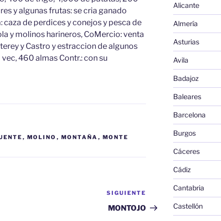
Alicante
es y algunas frutas: se cria ganado
a: caza de perdices y conejos y pesca de
Almería
cola y molinos harineros, CoMercio: venta
Asturias
terey y Castro y estraccion de algunos
0 vec, 460 almas Contr.: con su
Avila
Badajoz
Baleares
Barcelona
Burgos
UENTE
,
MOLINO
,
MONTAÑA
,
MONTE
Cáceres
Cádiz
Cantabria
SIGUIENTE
Siguiente
entrada
Castellón
MONTOJO