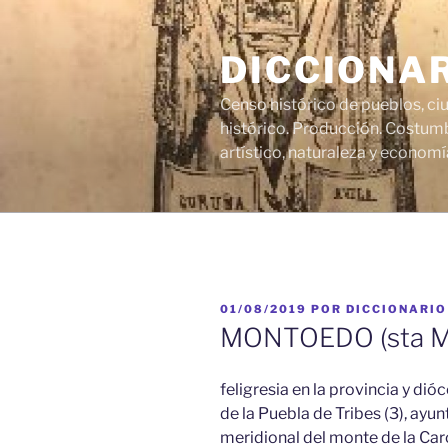
Saltar
al
DICCIONA
contenido
Censo histórico de pueblos, ci
histórico. Producción. Costumb
artístico, naturaleza y economí
PUBLICADO
01/08/2019
POR
DICCIONARIO
EL
MONTOEDO (sta Ma
feligresia en la provincia y dióc
de la Puebla de Tribes (3), ayunt
meridional del monte de la Car