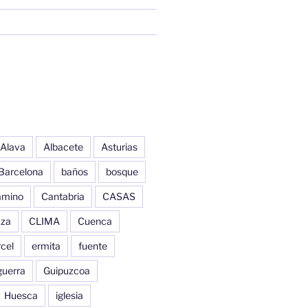
Alava
Albacete
Asturias
Barcelona
baños
bosque
amino
Cantabria
CASAS
aza
CLIMA
Cuenca
cel
ermita
fuente
guerra
Guipuzcoa
Huesca
iglesia