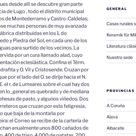
 pues desde alli se descubre gran parte
GENERAL
ia de Lugo , todo el distrito municipal
 los de Montederramo y Castro-Caldelas;
Casas rurales s
dose muchas personas de muy avanzada
brica distribuidas en los 1. do
Keramik für Mi
oedo y Piedra del Sol, en cada uno de los
Literatura clá
guas para surtido de los vecinos. La
 servida por un cura llamado alad, cuyo
Nuestra sede
entación eclesiástica. Confina el Térm.
drafita y O. Vil y Cristosende. Cruzan por
que por el lado del O. se dirije hacia el N.
E. el r. de
Lumeares
sobre el cual hay dos
 en lo_general es quebrado y de mediana
PROVINCIAS
dehesas de pasto, y algunos viñedos. Dos
A Coruña
reteros que cruzan por esta feligresia,
o que baja de la montaña por
Alava
eira: el Correo se recibe de la cartería de
osechan anualmente unos 800 cañados de
Albacete
o, 400 de trigo, 4,000 de patatas, 200