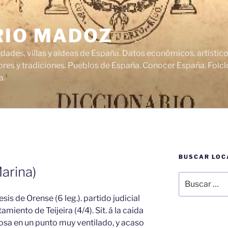
RIO MADOZ
udades, villas y aldeas de España. Datos económicos, artísti
res y tradiciones. Pueblos de España. Conocer España. Folclo
a.
BUSCAR LOC
rina)
Buscar
por:
esis de Orense (6 leg.). partido judicial
amiento de Teijeira (4/4). Sit. á la caida
osa en un punto muy ventilado, y acaso