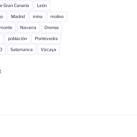
e Gran Canaria
León
go
Madrid
mina
molino
monte
Navarra
Orense
población
Pontevedra
O
Salamanca
Vizcaya
z