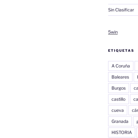
Sin Clasificar
5win
ETIQUETAS
A Coruña
Baleares
Burgos
c
castillo
c
cueva
cár
Granada
HISTORIA