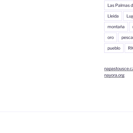
Las Palmas d
Lleida
Lu
montaña
oro
pesca
pueblo
RI
napastousce.c
nayora.org