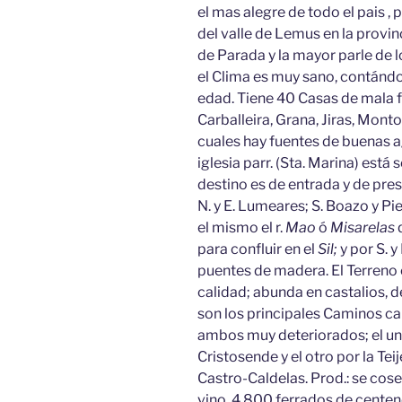
el mas alegre de todo el pais ,
del valle de Lemus en la provinc
de Parada y la mayor parle de
el Clima es muy sano, contán
edad. Tiene 40 Casas de mala fá
Carballeira, Grana, Jiras, Mont
cuales hay fuentes de buenas a
iglesia parr. (Sta. Marina) está
destino es de entrada y de pres
N. y E. Lumeares; S. Boazo y Pie
el mismo el r.
Mao
ó
Misarelas
para confluir en el
Sil;
y por S. y 
puentes de madera. El Terreno
calidad; abunda en castalios, 
son los principales Caminos car
ambos muy deteriorados; el un
Cristosende y el otro por la Teij
Castro-Caldelas. Prod.: se c
vino, 4,800 ferrados de centen