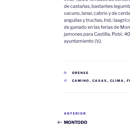
de castañas, bastantes legumbr
vacuno, lanar, cabrio y de cerd
anguilas y truchas, Ind.: laagrí
de ganado en las ferias de Mon
jamones para Castilla, Pobl.: 4
ayuntamiento (V.).
CATEGORÍAS
ORENSE
ETIQUETAS
CAMINO
,
CASAS
,
CLIMA
,
F
Navegación
Entrada
ANTERIOR
de
anterior:
MONTODO