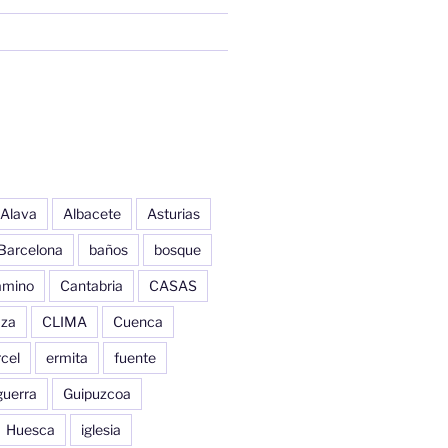
Alava
Albacete
Asturias
Barcelona
baños
bosque
amino
Cantabria
CASAS
aza
CLIMA
Cuenca
cel
ermita
fuente
guerra
Guipuzcoa
Huesca
iglesia