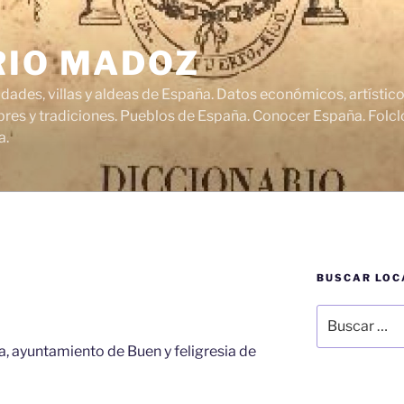
RIO MADOZ
udades, villas y aldeas de España. Datos económicos, artísti
res y tradiciones. Pueblos de España. Conocer España. Folclo
a.
BUSCAR LOC
Buscar
por:
a, ayuntamiento de Buen y feligresia de