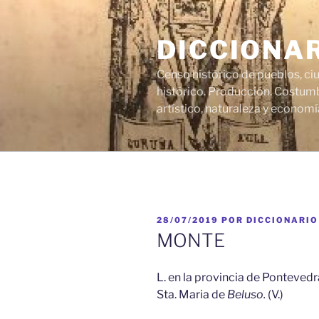
Saltar
al
DICCIONA
contenido
Censo histórico de pueblos, ci
histórico. Producción. Costumb
artístico, naturaleza y economí
PUBLICADO
28/07/2019
POR
DICCIONARIO
EL
MONTE
L. en la provincia de Pontevedr
Sta. Maria de
Beluso.
(V.)