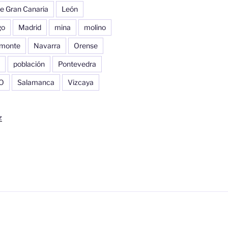
e Gran Canaria
León
go
Madrid
mina
molino
monte
Navarra
Orense
población
Pontevedra
O
Salamanca
Vizcaya
z