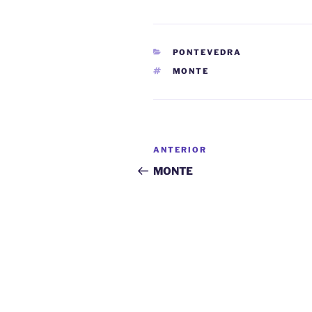
CATEGORÍAS
PONTEVEDRA
ETIQUETAS
MONTE
Navegación
Entrada
ANTERIOR
de
anterior:
MONTE
entradas