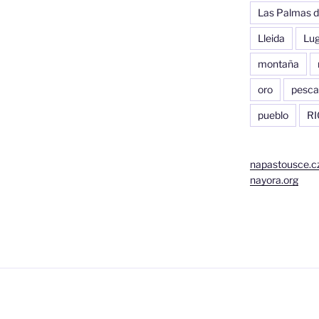
Las Palmas d
Lleida
Lu
montaña
oro
pesca
pueblo
RI
napastousce.c
nayora.org