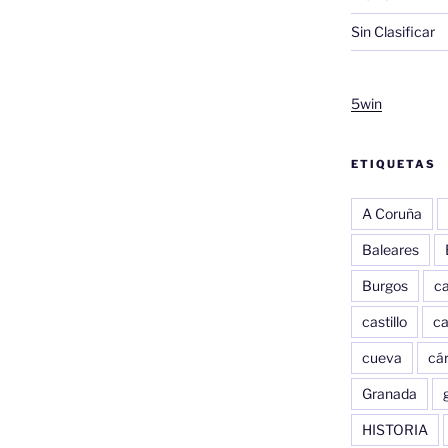
Sin Clasificar
5win
ETIQUETAS
A Coruña
Baleares
Burgos
c
castillo
c
cueva
cár
Granada
HISTORIA