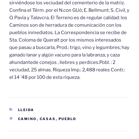
sirviéndose los veciudad del cementerio de la matriz.
Confina el Térm. por el N.con GUó; E. Bellmunt; S. Civil, y
O. Pavía y Talavcra. El Terreno es de regular calidad: los
Caminos son de herradura de comunicación con los
pueblos inmediatos. La Correspondencia se recibe de
Sta. Coloma de Queralt por los mismos interesados
que pasau a buscarla, Prod.: trigo, vino y legumbres; hay
ganado lanar y algún vacuno para la labranza, y caza
ahundantede conejos , liebres y perdices.Pobl. : 2
veciudad, 25 almas. Riqueza Imp.: 2,488 reales Contr.:
el 14 ’48 por 100 de esta riqueza.
CATEGORÍAS
LLEIDA
ETIQUETAS
CAMINO
,
CASAS
,
PUEBLO