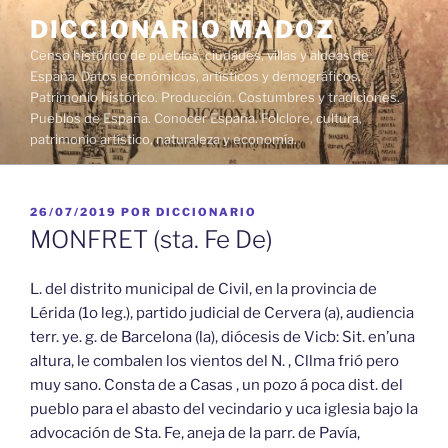
Saltar
DICCIONARIO MADOZ
al
Censo histórico de pueblos, ciudades, villas y aldeas de
contenido
España. Datos económicos, artísticos y demográficos.
Patrimonio histórico. Producción. Costumbres y tradiciones.
Pueblos de España. Conocer España. Folclore, cultura,
patrimonio artístico, naturaleza y economía.
PUBLICADO
26/07/2019
POR
DICCIONARIO
EL
MONFRET (sta. Fe De)
L. del distrito municipal de Civil, en la provincia de
Lérida (1o leg.), partido judicial de Cervera (a), audiencia
terr. ye. g. de Barcelona (la), diócesis de Vicb: Sit. en’una
altura, le combalen los vientos del N. , Cllma frió pero
muy sano. Consta de a Casas , un pozo á poca dist. del
pueblo para el abasto del vecindario y uca iglesia bajo la
advocación de Sta. Fe, aneja de la parr. de Pavía,