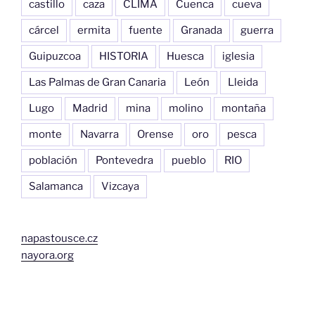
castillo
caza
CLIMA
Cuenca
cueva
cárcel
ermita
fuente
Granada
guerra
Guipuzcoa
HISTORIA
Huesca
iglesia
Las Palmas de Gran Canaria
León
Lleida
Lugo
Madrid
mina
molino
montaña
monte
Navarra
Orense
oro
pesca
población
Pontevedra
pueblo
RIO
Salamanca
Vizcaya
napastousce.cz
nayora.org