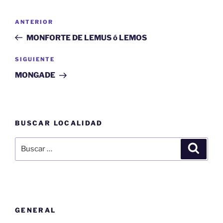
Navegación
Entrada
ANTERIOR
de
anterior:
MONFORTE DE LEMUS ó LEMOS
entradas
Siguiente
SIGUIENTE
entrada
MONGADE
BUSCAR LOCALIDAD
Buscar
Buscar
por:
GENERAL