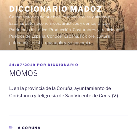
Saltar
DICCIONARIO MADOZ
al
Censo histórico de pueblos, ciudades, villas y aldeas de
contenido
España. Datos económicos, artísticos y demográficos.
Patrimonio histórico. Producción. Costumbres y tradiciones.
Pueblos de España. Conocer España. Folclore, cultura,
patrimonio artístico, naturaleza y economía.
PUBLICADO
24/07/2019
POR
DICCIONARIO
EL
MOMOS
L. en la provincia de la Coruña, ayuntamiento de
Coristanco y feligresia de San Vicente de
Cuns.
(V.)
CATEGORÍAS
A CORUÑA