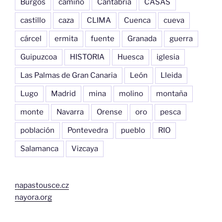
Burgos
camino
Cantabria
CASAS
castillo
caza
CLIMA
Cuenca
cueva
cárcel
ermita
fuente
Granada
guerra
Guipuzcoa
HISTORIA
Huesca
iglesia
Las Palmas de Gran Canaria
León
Lleida
Lugo
Madrid
mina
molino
montaña
monte
Navarra
Orense
oro
pesca
población
Pontevedra
pueblo
RIO
Salamanca
Vizcaya
napastousce.cz
nayora.org