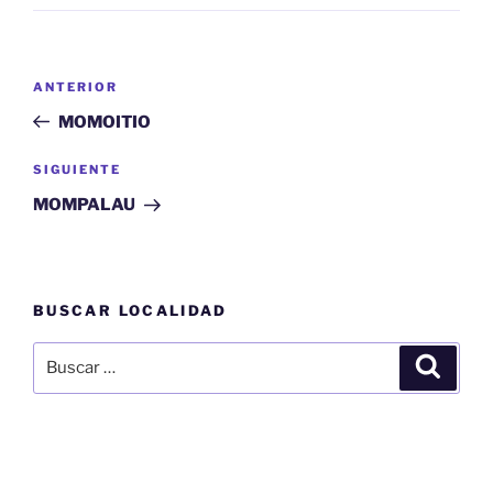
Navegación
Entrada
ANTERIOR
de
anterior:
MOMOITIO
entradas
Siguiente
SIGUIENTE
entrada
MOMPALAU
BUSCAR LOCALIDAD
Buscar
Buscar
por: