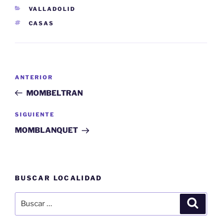
CATEGORÍAS
VALLADOLID
ETIQUETAS
CASAS
Navegación
Entrada
ANTERIOR
de
anterior:
MOMBELTRAN
entradas
Siguiente
SIGUIENTE
entrada
MOMBLANQUET
BUSCAR LOCALIDAD
Buscar
Buscar
por: