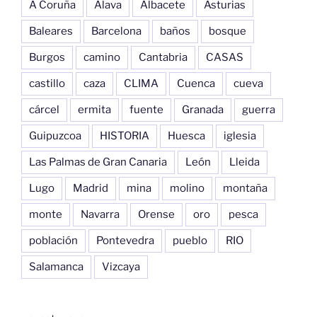
A Coruña
Alava
Albacete
Asturias
Baleares
Barcelona
baños
bosque
Burgos
camino
Cantabria
CASAS
castillo
caza
CLIMA
Cuenca
cueva
cárcel
ermita
fuente
Granada
guerra
Guipuzcoa
HISTORIA
Huesca
iglesia
Las Palmas de Gran Canaria
León
Lleida
Lugo
Madrid
mina
molino
montaña
monte
Navarra
Orense
oro
pesca
población
Pontevedra
pueblo
RIO
Salamanca
Vizcaya