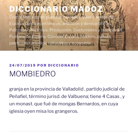
Saltar
DICCIONARIO MADOZ
al
Censo histórico de pueblos, ciudades, villas y aldeas de
contenido
España. Datos económicos, artísticos y demográficos.
Patrimonio histórico. Producción. Costumbres y tradiciones.
Pueblos de España. Conocer España. Folclore, cultura,
patrimonio artístico, naturaleza y economía.
PUBLICADO
24/07/2019
POR
DICCIONARIO
EL
MOMBIEDRO
granja en la provincia de Valladolid , partido judicial de
Peñafiel, término jurisd. de Valbuena; tiene 4 Casas , y
un monast. que fué de mongas Bernardos, en cuya
iglesia oyen misa los grangeros.