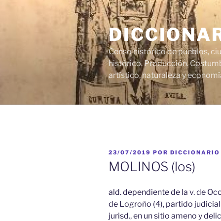
Saltar
al
DICCIONA
contenido
Censo histórico de pueblos, ci
histórico. Producción. Costumb
artístico, naturaleza y economí
PUBLICADO
23/07/2019
POR
DICCIONARIO
EL
MOLINOS (los)
ald. dependiente de la v. de Ocon,
de Logroño (4), partido judicial 
jurisd., en un sitio ameno y de