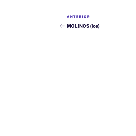
Navegación
Entrada
ANTERIOR
de
anterior:
MOLINOS (los)
entradas