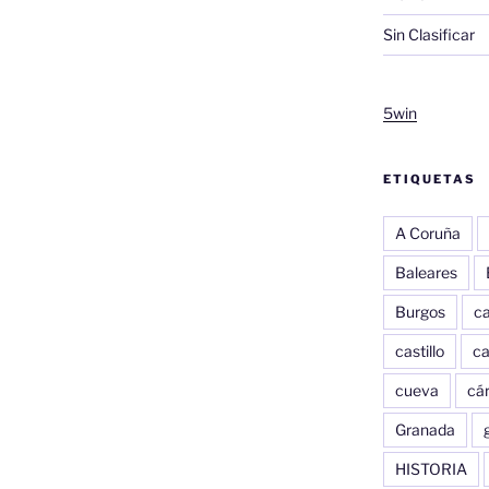
Sin Clasificar
5win
ETIQUETAS
A Coruña
Baleares
Burgos
c
castillo
c
cueva
cár
Granada
HISTORIA