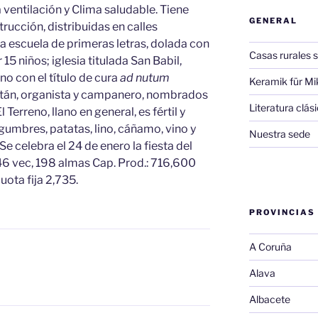
entilación y Clima saludable. Tiene
GENERAL
ucción, distribuidas en calles
 escuela de primeras letras, dolada con
Casas rurales s
 15 niños; iglesia titulada San Babil,
no con el título de cura
ad nutum
Keramik für Mi
ristán, organista y campanero, nombrados
Literatura clá
Terreno, llano en general, es fértil y
egumbres, patatas, lino, cáñamo, vino y
Nuestra sede
. Se celebra el 24 de enero la fiesta del
: 46 vec, 198 almas Cap. Prod.: 716,600
uota fija 2,735.
PROVINCIAS
A Coruña
Alava
Albacete