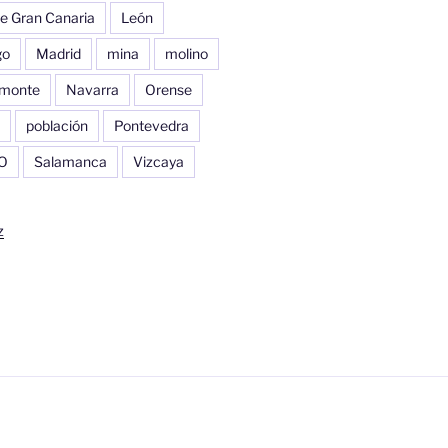
e Gran Canaria
León
go
Madrid
mina
molino
monte
Navarra
Orense
población
Pontevedra
O
Salamanca
Vizcaya
z