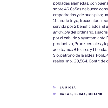
pobladas alamedas; con buena v
sobre 46 CaSas de buena constr
empedradas y de buen piso; una
11 fan. de trigo, frecuentada por
servida por 2 beneficiados, el u
amovible
del ordinario, 1 sac
por el cabildo y ayuntamiento El 
productivo, Prod.: cereales y l
aceite, Ind.: 9 telares y 1 tienda
Slo. patrono de la aldea, Pobl.
reales Imp.: 28,564. Contr.: de c
CATEGORÍAS
LA RIOJA
ETIQUETAS
CASAS
,
CLIMA
,
MOLINO