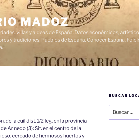
RIO MADOZ
udades, villas y aldeas de España. Datos económicos, artísti
res y tradiciones. Pueblos de España. Conocer España. Folclo
a.
BUSCAR LOC
Buscar
por:
 de la cuil dist. 1/2 leg. en la provincia
de Ar nedo (3): Sit. en el centro de la
licioso, cercado de hermosos huertos y