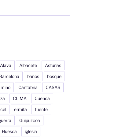
Alava
Albacete
Asturias
Barcelona
baños
bosque
amino
Cantabria
CASAS
aza
CLIMA
Cuenca
cel
ermita
fuente
guerra
Guipuzcoa
Huesca
iglesia