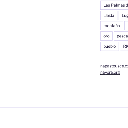
Las Palmas d
Lleida
Lu
montaña
oro
pesca
pueblo
RI
napastousce.c
nayora.org