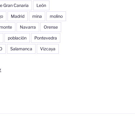
e Gran Canaria
León
go
Madrid
mina
molino
monte
Navarra
Orense
población
Pontevedra
O
Salamanca
Vizcaya
z