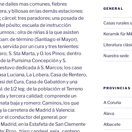
me dailes mas comunes, fiebres
GENERAL
era, y biliosas en las demás estaciones:
l; cárcel; tres paradores; una posada de
Casas rurales s
del pósito; escuela de instrucción
mnos ; olra de niñas á la que asisten
Keramik für Mi
 parr. de término (Santiago el Mayor),
Literatura clá
 servida por un cura y tres tenientes:
ro; S. Sta Marta, y O. los Pinos; dentro
Nuestra sede
 de la Purísima Concepción y S.
 estuvo dedicada á S. Marcos; los case
sa Luciana, La Lobera, Casa de Rentero,
i del Cura, Casa de Gabaldon y una
isl. de 1/2 leg. de la población: el Terreno
PROVINCIAS
unda y tercera calidad; comprende un
A Coruña
mata baja y romero: Caminos, los que
 y la carretera de Madrid á Valencia:
Alava
r el conductor del general, por
 Madrid, en la Estafeta de San Clemente
Albacete
e: Proo., trigo candeal, geja , centeno,