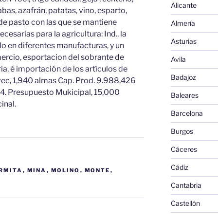
Alicante
abas, azafrán, patatas, vino, esparto,
de pasto con las que se mantiene
Almería
cesarias para la agricultura: Ind., la
Asturias
lo en diferentes manufacturas, y un
ercio, esportacion del sobrante de
Avila
ia, é importación de los artículos de
Badajoz
 vec, 1,940 almas Cap. Prod. 9.988,426
574. Presupuesto Mukicipal, 15,000
Baleares
inal.
Barcelona
Burgos
Cáceres
Cádiz
RMITA
,
MINA
,
MOLINO
,
MONTE
,
Cantabria
Castellón