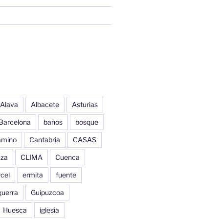
Alava
Albacete
Asturias
Barcelona
baños
bosque
amino
Cantabria
CASAS
aza
CLIMA
Cuenca
cel
ermita
fuente
guerra
Guipuzcoa
Huesca
iglesia