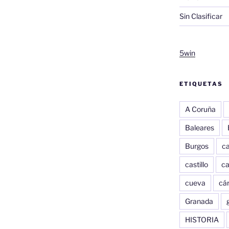
Sin Clasificar
5win
ETIQUETAS
A Coruña
Baleares
Burgos
c
castillo
c
cueva
cár
Granada
HISTORIA