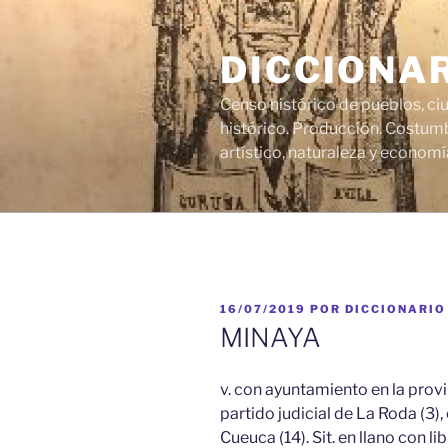
Saltar
al
DICCIONA
contenido
Censo histórico de pueblos, ci
histórico. Producción. Costumb
artístico, naturaleza y economí
PUBLICADO
16/07/2019
POR
DICCIONARIO
EL
MINAYA
v. con ayuntamiento en la provin
partido judicial de La Roda (3),
Cueuca (14). Sit. en llano con lib