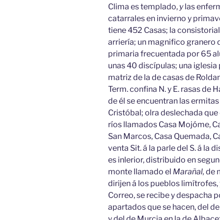
Clima es templado,
y
las enfer
catarrales en invierno y primav
tiene 452 Casas; la consistoria
arriería; un magnifico granero 
primaria frecuentada por 65 alu
unas 40 discípulas; una iglesia
matriz de la de casas de Roldan,
Term. confina N. y E. rasas de Ha
de él se encuentran las ermitas
Cristóbal; olra deslechada que
ríos llamados Casa Mojóme, Ca
San Marcos, Casa Quemada, Cas
venta Sit. á la parle del S. á la d
es inlerior, distribuido en seg
monte llamado el
Marañal,
de 
dirijen á los pueblos limítrofes,
Correo, se recibe y despacha po
apartados que se hacen, del de
y del de Murcia en la de Albacet