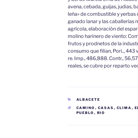
avena, cebada, guijas, judias, b
leña» de combustible y yerbas 
ganado lanar y las caballerías ne
agrícola, elaboración del espar
molino harinero de viento: Com
frutos y prodnetos de la industr
consumo que filian, Pori.., 443
re. Imp., 486,888. Contr., 56,
reales, se cubre por reparto vec
CATEGORÍAS
ALBACETE
ETIQUETAS
CAMINO
,
CASAS
,
CLIMA
,
E
PUEBLO
,
RIO