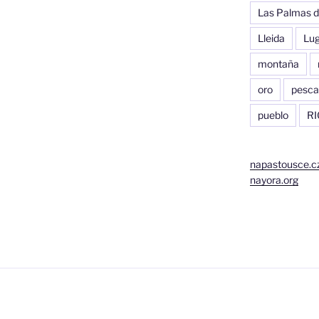
Las Palmas d
Lleida
Lu
montaña
oro
pesca
pueblo
RI
napastousce.c
nayora.org