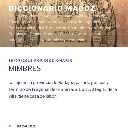
Saltar
DICCIONARIO MADOZ
al
Censo histórico de pueblos, ciudades, villas y aldeas de
contenido
España. Datos económicos, artísticos y demográficos.
Patrimonio histórico. Producción. Costumbres y tradiciones.
Pueblos de España. Conocer España. Folclore, cultura,
patrimonio artístico, naturaleza y economía.
PUBLICADO
16/07/2019
POR
DICCIONARIO
EL
MIMBRES
cortijo en la provincia de Badajoz, partido judicial y
término de Fregenal de la Sierra: Sit. á 1 1/9 leg. E. de la
villa, tiene casa de labor.
CATEGORÍAS
BADAJOZ