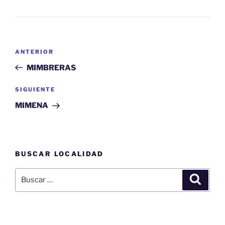
Navegación
Entrada
ANTERIOR
de
anterior:
MIMBRERAS
entradas
Siguiente
SIGUIENTE
entrada
MIMENA
BUSCAR LOCALIDAD
Buscar
Buscar
por: