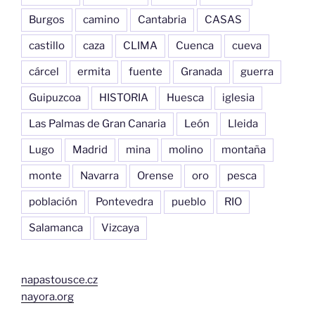
Burgos
camino
Cantabria
CASAS
castillo
caza
CLIMA
Cuenca
cueva
cárcel
ermita
fuente
Granada
guerra
Guipuzcoa
HISTORIA
Huesca
iglesia
Las Palmas de Gran Canaria
León
Lleida
Lugo
Madrid
mina
molino
montaña
monte
Navarra
Orense
oro
pesca
población
Pontevedra
pueblo
RIO
Salamanca
Vizcaya
napastousce.cz
nayora.org