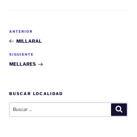
Navegación
Entrada
ANTERIOR
de
anterior:
MILLARAL
entradas
Siguiente
SIGUIENTE
entrada
MELLARES
BUSCAR LOCALIDAD
Buscar
Buscar
por: