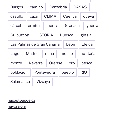
Burgos
camino
Cantabria
CASAS
castillo
caza
CLIMA
Cuenca
cueva
cárcel
ermita
fuente
Granada
guerra
Guipuzcoa
HISTORIA
Huesca
iglesia
Las Palmas de Gran Canaria
León
Lleida
Lugo
Madrid
mina
molino
montaña
monte
Navarra
Orense
oro
pesca
población
Pontevedra
pueblo
RIO
Salamanca
Vizcaya
napastousce.cz
nayora.org