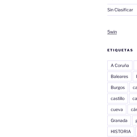
Sin Clasificar
5win
ETIQUETAS
A Coruña
Baleares
Burgos
c
castillo
c
cueva
cár
Granada
HISTORIA