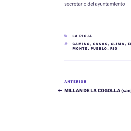
secretario del ayuntamiento
CATEGORÍAS
LA RIOJA
ETIQUETAS
CAMINO
,
CASAS
,
CLIMA
,
E
MONTE
,
PUEBLO
,
RIO
Navegación
Entrada
ANTERIOR
de
anterior:
MILLAN DE LA COGOLLA (san
entradas