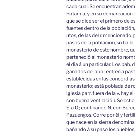
cada cual. Se encuentran adema
Potamia, y en su demarcación e
que se dice ser el primero de 
fuentes dentro de la población,
utos, de las del r. mencionado,
pasos de la población, so halla
monasterio de este nombre, que
perteneció al monasterio nomb
el dia á un particular. Los bab.
ganados de labor entren á pasta
establecidas en las concordia
monasterio; está poblada de r
iglesia parr. fuera de la v. hay
con buena ventilación. Se estiend
E. á O.; confinando N. con Berceo
Pazuengos. Corre por él y ferti
que nace en la sierra denominad
bañando á su paso los pueblos 