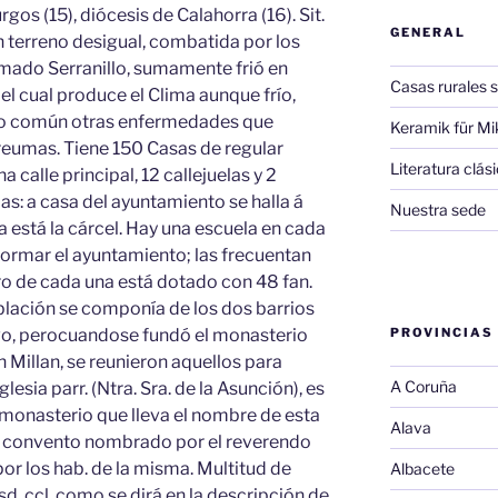
rgos (15), diócesis de Calahorra (16). Sit.
GENERAL
n terreno desigual, combatida por los
llamado Serranillo, sumamente frió en
Casas rurales s
el cual produce el Clima aunque frío,
 lo común otras enfermedades que
Keramik für Mi
reumas. Tiene 150 Casas de regular
Literatura clá
a calle principal, 12 callejuelas y 2
: a casa del ayuntamiento se halla á
Nuestra sede
ma está la cárcel. Hay una escuela en cada
formar el ayuntamiento; las frecuentan
ro de cada una está dotado con 48 fan.
blación se componía de los dos barrios
o, perocuandose fundó el monasterio
PROVINCIAS
 Millan, se reunieron aquellos para
A Coruña
lesia parr. (Ntra. Sra. de la Asunción), es
 monasterio que lleva el nombre de esta
Alava
cho convento nombrado por el reverendo
por los hab. de la misma. Multitud de
Albacete
sd. ccl. como se dirá en la descripción de