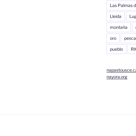
Las Palmas d
Lleida
Lu
montaña
oro
pesca
pueblo
RI
napastousce.c
nayora.org