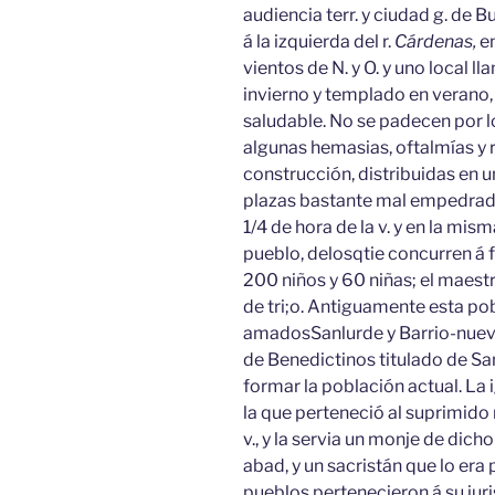
audiencia terr. y ciudad g. de Bu
á la izquierda del r.
Cárdenas,
e
vientos de N. y O. y uno local 
invierno y templado en verano, 
saludable. No se padecen por
algunas hemasias, oftalmías y 
construcción, distribuidas en un
plazas bastante mal empedradas
1/4 de hora de la v. y en la mis
pueblo, delosqtie concurren á 
200 niños y 60 niñas; el maest
de tri;o. Antiguamente esta po
amadosSanlurde y Barrio-nuev
de Benedictinos titulado de San
formar la población actual. La ig
la que perteneció al suprimido
v., y la servia un monje de di
abad, y un sacristán que lo era 
pueblos pertenecieron á su juri