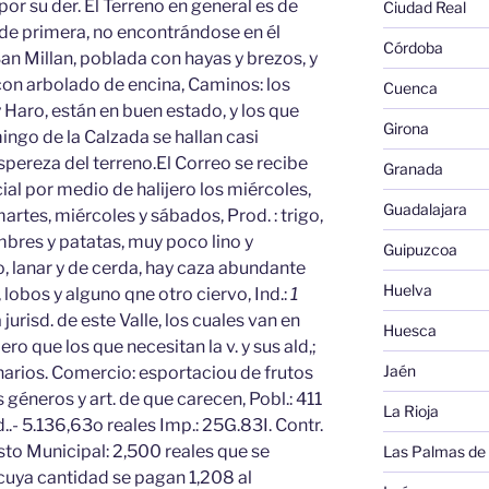
por su der. El Terreno en general es de
Ciudad Real
de primera, no encontrándose en él
Córdoba
an Millan, poblada con hayas y brezos, y
 con arbolado de encina, Caminos: los
Cuenca
 Haro, están en buen estado, y los que
Girona
ngo de la Calzada se hallan casi
aspereza del terreno.El Correo se recibe
Granada
ial por medio de halijero los miércoles,
Guadalajara
artes, miércoles y sábados, Prod. : trigo,
bres y patatas, muy poco lino y
Guipuzcoa
 lanar y de cerda, hay caza abundante
Huelva
 lobos y alguno qne otro ciervo, Ind.:
1
jurisd. de este Valle, los cuales van en
Huesca
 que los que necesitan la v. y sus ald,;
Jaén
inarios. Comercio: esportaciou de frutos
 géneros y art. de que carecen, Pobl.: 411
La Rioja
.- 5.136,63o reales Imp.: 25G.83I. Contr.
sto Municipal: 2,500 reales que se
Las Palmas de
 cuya cantidad se pagan 1,208 al