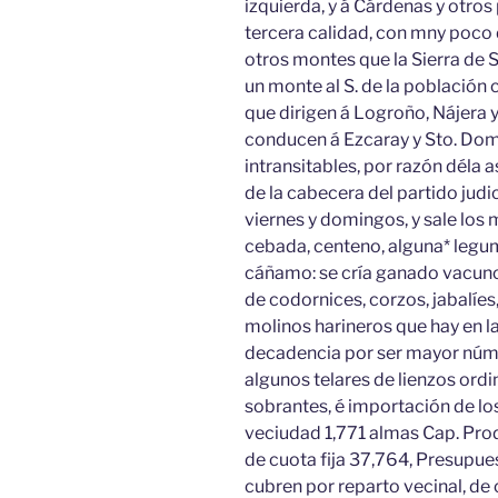
izquierda, y á Cárdenas y otros 
tercera calidad, con mny poco 
otros montes que la Sierra de S
un monte al S. de la población
que dirigen á Logroño, Nájera y
conducen á Ezcaray y Sto. Domi
intransitables, por razón déla 
de la cabecera del partido judic
viernes y domingos, y sale los m
cebada, centeno, alguna* legum
cáñamo: se cría ganado vacuno,
de codornices, corzos, jabalíes,
molinos harineros que hay en la 
decadencia por ser mayor número
algunos telares de lienzos ord
sobrantes, é importación de los
veciudad 1,771 almas Cap. Prod.
de cuota fija 37,764, Presupue
cubren por reparto vecinal, de