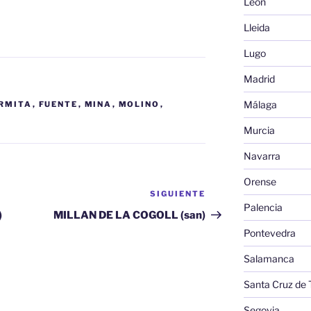
León
Lleida
Lugo
Madrid
Málaga
RMITA
,
FUENTE
,
MINA
,
MOLINO
,
Murcia
Navarra
Orense
SIGUIENTE
Siguiente
Palencia
entrada
)
MILLAN DE LA COGOLL (san)
Pontevedra
Salamanca
Santa Cruz de 
Segovia