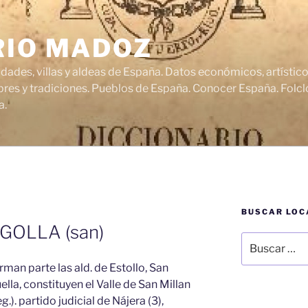
RIO MADOZ
udades, villas y aldeas de España. Datos económicos, artísti
res y tradiciones. Pueblos de España. Conocer España. Folclo
a.
BUSCAR LOC
GOLLA (san)
Buscar
por:
rman parte las ald. de Estollo, San
ella, constituyen el Valle de San Millan
.). partido judicial de Nájera (3),