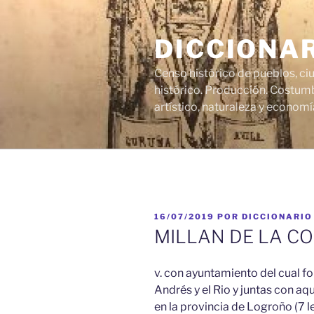
Saltar
al
DICCIONA
contenido
Censo histórico de pueblos, ci
histórico. Producción. Costumb
artístico, naturaleza y economí
PUBLICADO
16/07/2019
POR
DICCIONARIO
EL
MILLAN DE LA CO
v. con ayuntamiento del cual fo
Andrés y el Rio y juntas con aqu
en la provincia de Logroño (7 leg