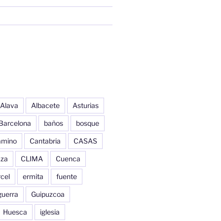
Alava
Albacete
Asturias
Barcelona
baños
bosque
amino
Cantabria
CASAS
aza
CLIMA
Cuenca
cel
ermita
fuente
guerra
Guipuzcoa
Huesca
iglesia