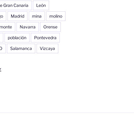
e Gran Canaria
León
go
Madrid
mina
molino
monte
Navarra
Orense
población
Pontevedra
O
Salamanca
Vizcaya
z