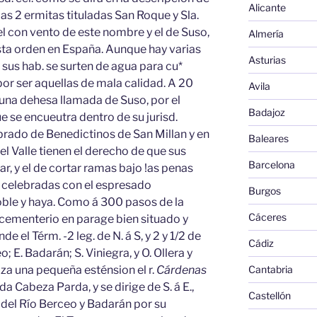
Alicante
s 2 ermitas tituladas San Roque y Sla.
l con vento de este nombre y el de Suso,
Almería
esta orden en España. Aunque hay varias
Asturias
 sus hab. se surten de agua para cu*
 por ser aquellas de mala calidad. A 20
Avila
 una dehesa llamada de Suso, por el
Badajoz
 se encueutra dentro de su jurisd.
rado de Benedictinos de San Millan y en
Baleares
 del Valle tienen el derecho de que sus
Barcelona
r, y el de cortar ramas bajo !as penas
s celebradas con el espresado
Burgos
oble y haya. Como á 300 pasos de la
Cáceres
 el cementerio en parage bien situado y
e el Térm. -2 leg. de N. á S, y 2 y 1/2 de
Cádiz
; E. Badarán; S. Viniegra, y O. Ollera y
liza una pequeña esténsion el r.
Cárdenas
Cantabria
a Cabeza Parda, y se dirige de S. á E.,
Castellón
del Río Berceo y Badarán por su