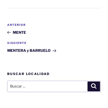
Navegación
Entrada
ANTERIOR
de
anterior:
MENTE
entradas
Siguiente
SIGUIENTE
entrada
MENTERA y BARRUELO
BUSCAR LOCALIDAD
Buscar
Buscar
por: