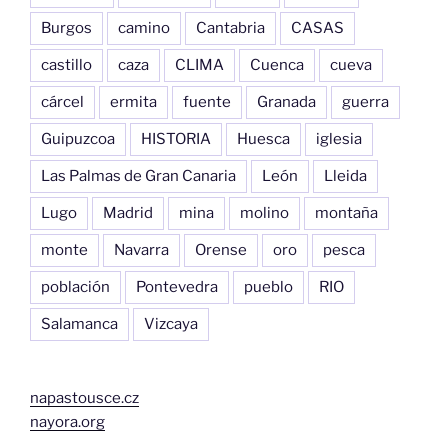
Burgos
camino
Cantabria
CASAS
castillo
caza
CLIMA
Cuenca
cueva
cárcel
ermita
fuente
Granada
guerra
Guipuzcoa
HISTORIA
Huesca
iglesia
Las Palmas de Gran Canaria
León
Lleida
Lugo
Madrid
mina
molino
montaña
monte
Navarra
Orense
oro
pesca
población
Pontevedra
pueblo
RIO
Salamanca
Vizcaya
napastousce.cz
nayora.org