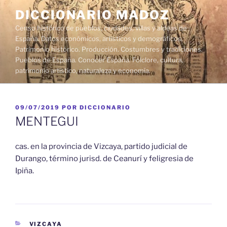
Saltar
DICCIONARIO MADOZ
al
Censo histórico de pueblos, ciudades, villas y aldeas de
contenido
España. Datos económicos, artísticos y demográficos.
Patrimonio histórico. Producción. Costumbres y tradiciones.
Pueblos de España. Conocer España. Folclore, cultura,
patrimonio artístico, naturaleza y economía.
PUBLICADO
09/07/2019
POR
DICCIONARIO
EL
MENTEGUI
cas. en la provincia de Vizcaya, partido judicial de
Durango, término jurisd. de Ceanurí y feligresia de
Ipiña.
CATEGORÍAS
VIZCAYA