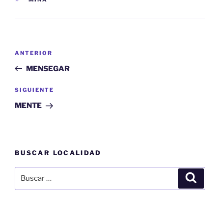
Navegación
Entrada
ANTERIOR
de
anterior:
MENSEGAR
entradas
Siguiente
SIGUIENTE
entrada
MENTE
BUSCAR LOCALIDAD
Buscar
Buscar
por: