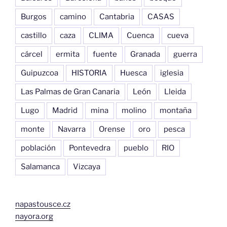
Burgos
camino
Cantabria
CASAS
castillo
caza
CLIMA
Cuenca
cueva
cárcel
ermita
fuente
Granada
guerra
Guipuzcoa
HISTORIA
Huesca
iglesia
Las Palmas de Gran Canaria
León
Lleida
Lugo
Madrid
mina
molino
montaña
monte
Navarra
Orense
oro
pesca
población
Pontevedra
pueblo
RIO
Salamanca
Vizcaya
napastousce.cz
nayora.org