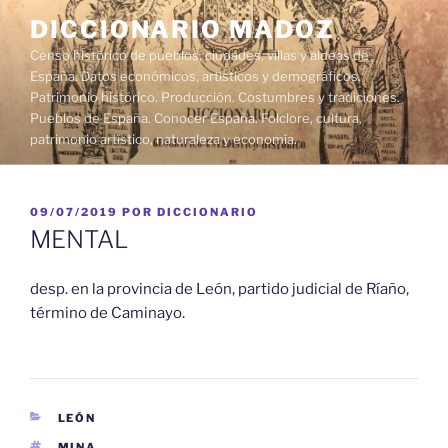
Saltar
DICCIONARIO MADOZ
al
Censo histórico de pueblos, ciudades, villas y aldeas de
contenido
España. Datos económicos, artísticos y demográficos.
Patrimonio histórico. Producción. Costumbres y tradiciones.
Pueblos de España. Conocer España. Folclore, cultura,
patrimonio artístico, naturaleza y economía.
PUBLICADO
09/07/2019
POR
DICCIONARIO
EL
MENTAL
desp. en la provincia de León, partido judicial de Ríaño,
término de Caminayo.
CATEGORÍAS
LEÓN
ETIQUETAS
MINA