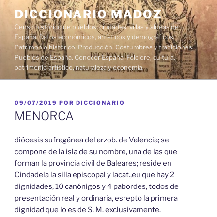
Saltar
DICCIONARIO MADOZ
al
Censo histórico de pueblos, ciudades, villas y aldeas de
contenido
España. Datos económicos, artísticos y demográficos.
Patrimonio histórico. Producción. Costumbres y tradiciones.
Pueblos de España. Conocer España. Folclore, cultura,
patrimonio artístico, naturaleza y economía.
PUBLICADO
09/07/2019
POR
DICCIONARIO
EL
MENORCA
diócesis sufragánea del arzob. de Valencia; se
compone de la isla de su nombre, una de las que
forman la provincia civil de Baleares; reside en
Cindadela la silla episcopal y lacat.,eu que hay 2
dignidades, 10 canónigos y 4 pabordes, todos de
presentación real y ordinaria, esrepto la primera
dignidad que lo es de S. M. exclusivamente.