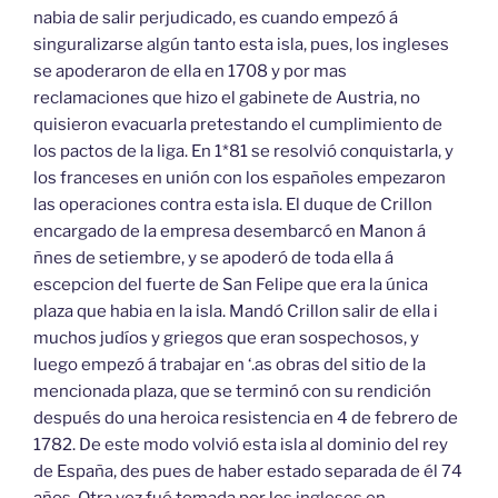
nabia de salir perjudicado, es cuando empezó á
singuralizarse algún tanto esta isla, pues, los ingleses
se apoderaron de ella en 1708 y por mas
reclamaciones que hizo el gabinete de Austria, no
quisieron evacuarla pretestando el cumplimiento de
los pactos de la liga. En 1*81 se resolvió conquistarla, y
los franceses en unión con los españoles empezaron
las operaciones contra esta isla. El duque de Crillon
encargado de la empresa desembarcó en Manon á
ñnes de setiembre, y se apoderó de toda ella á
escepcion del fuerte de San Felipe que era la única
plaza que habia en la isla. Mandó Crillon salir de ella i
muchos judíos y griegos que eran sospechosos, y
luego empezó á trabajar en ‘.as obras del sitio de la
mencionada plaza, que se terminó con su rendición
después do una heroica resistencia en 4 de febrero de
1782. De este modo volvió esta isla al dominio del rey
de España, des pues de haber estado separada de él 74
años. Otra vez fué tomada por los ingleses en