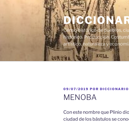
Saltar
al
DICCIONA
contenido
Censo histórico de pueblos, ci
histórico. Producción. Costumb
artístico, naturaleza y economí
PUBLICADO
09/07/2019
POR
DICCIONARIO
EL
MENOBA
Con este nombre que Plinio dio 
ciudad de los bástulos se conoc