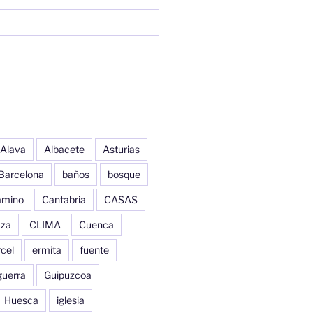
Alava
Albacete
Asturias
Barcelona
baños
bosque
amino
Cantabria
CASAS
aza
CLIMA
Cuenca
cel
ermita
fuente
guerra
Guipuzcoa
Huesca
iglesia