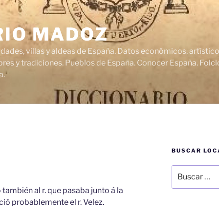
RIO MADOZ
udades, villas y aldeas de España. Datos económicos, artísti
res y tradiciones. Pueblos de España. Conocer España. Folclo
a.
BUSCAR LOC
Buscar
por:
también al r. que pasaba junto á la
ió probablemente el r. Velez.