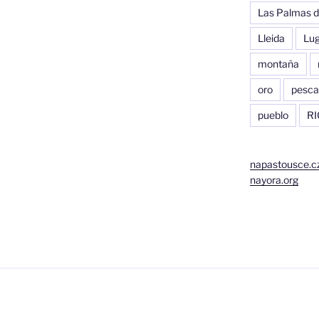
Las Palmas d
Lleida
Lu
montaña
oro
pesca
pueblo
RI
napastousce.c
nayora.org