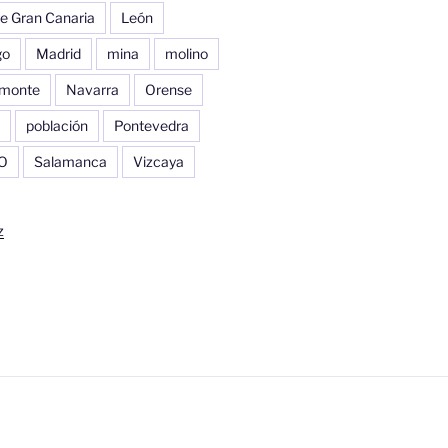
e Gran Canaria
León
go
Madrid
mina
molino
monte
Navarra
Orense
población
Pontevedra
O
Salamanca
Vizcaya
z