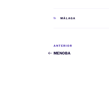
CATEGORÍAS
MÁLAGA
Navegación
Entrada
ANTERIOR
de
anterior:
MENOBA
entradas