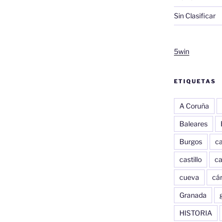
Sin Clasificar
5win
ETIQUETAS
A Coruña
Baleares
Burgos
c
castillo
c
cueva
cár
Granada
HISTORIA