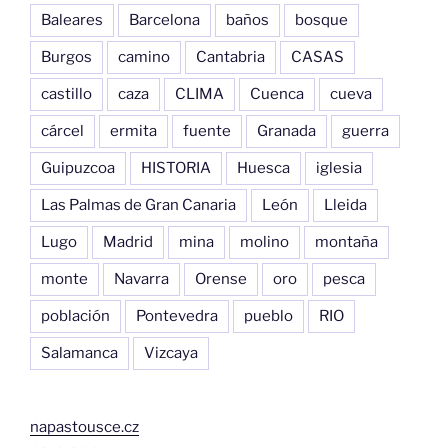
Baleares
Barcelona
baños
bosque
Burgos
camino
Cantabria
CASAS
castillo
caza
CLIMA
Cuenca
cueva
cárcel
ermita
fuente
Granada
guerra
Guipuzcoa
HISTORIA
Huesca
iglesia
Las Palmas de Gran Canaria
León
Lleida
Lugo
Madrid
mina
molino
montaña
monte
Navarra
Orense
oro
pesca
población
Pontevedra
pueblo
RIO
Salamanca
Vizcaya
napastousce.cz