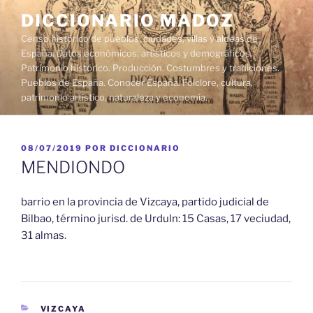
Saltar
DICCIONARIO MADOZ
al
Censo histórico de pueblos, ciudades, villas y aldeas de
contenido
España. Datos económicos, artísticos y demográficos.
Patrimonio histórico. Producción. Costumbres y tradiciones.
Pueblos de España. Conocer España. Folclore, cultura,
patrimonio artístico, naturaleza y economía.
PUBLICADO
08/07/2019
POR
DICCIONARIO
EL
MENDIONDO
barrio en la provincia de Vizcaya, partido judicial de
Bilbao, término jurisd. de Urduln: 15 Casas, 17 veciudad,
31 almas.
CATEGORÍAS
VIZCAYA