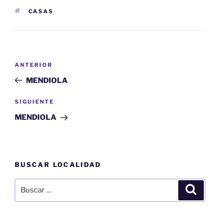
ETIQUETAS
CASAS
Navegación
Entrada
ANTERIOR
de
anterior:
MENDIOLA
entradas
Siguiente
SIGUIENTE
entrada
MENDIOLA
BUSCAR LOCALIDAD
Buscar
Buscar
por: