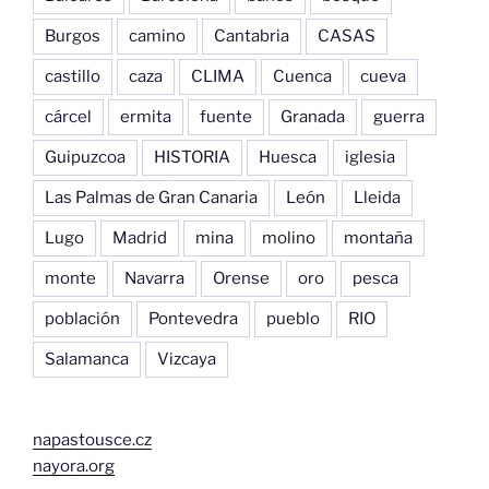
Burgos
camino
Cantabria
CASAS
castillo
caza
CLIMA
Cuenca
cueva
cárcel
ermita
fuente
Granada
guerra
Guipuzcoa
HISTORIA
Huesca
iglesia
Las Palmas de Gran Canaria
León
Lleida
Lugo
Madrid
mina
molino
montaña
monte
Navarra
Orense
oro
pesca
población
Pontevedra
pueblo
RIO
Salamanca
Vizcaya
napastousce.cz
nayora.org