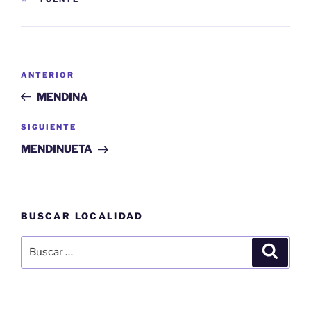
Navegación
Entrada
ANTERIOR
de
anterior:
MENDINA
entradas
Siguiente
SIGUIENTE
entrada
MENDINUETA
BUSCAR LOCALIDAD
Buscar
Buscar
por: