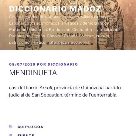
Saltar
DICCIONARIO MADOZ
al
Censo histórico de pueblos, ciudades, villas y aldeas de
contenido
España. Datos económicos, artísticos y demográficos.
Patrimonio histórico. Producción. Costumbres y tradiciones.
Pueblos de España. Conocer España. Folclore, cultura,
patrimonio artístico, naturaleza y economía.
PUBLICADO
08/07/2019
POR
DICCIONARIO
EL
MENDINUETA
cas. del barrio
Arcoll,
provincia de Guipúzcoa, partido
judicial de San Sebastian, término de Fuenterrabía.
CATEGORÍAS
GUIPUZCOA
ETIQUETAS
FUENTE