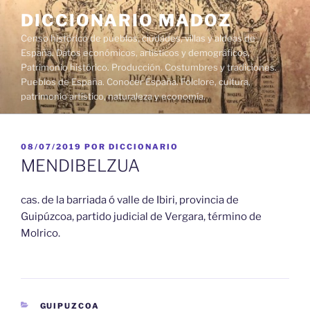
Saltar
DICCIONARIO MADOZ
al
Censo histórico de pueblos, ciudades, villas y aldeas de
contenido
España. Datos económicos, artísticos y demográficos.
Patrimonio histórico. Producción. Costumbres y tradiciones.
Pueblos de España. Conocer España. Folclore, cultura,
patrimonio artístico, naturaleza y economía.
PUBLICADO
08/07/2019
POR
DICCIONARIO
EL
MENDIBELZUA
cas. de la barriada ó valle de Ibiri, provincia de
Guipúzcoa, partido judicial de Vergara, término de
Molrico.
CATEGORÍAS
GUIPUZCOA