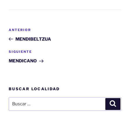
Navegación
Entrada
ANTERIOR
de
anterior:
MENDIBELTZUA
entradas
Siguiente
SIGUIENTE
entrada
MENDICANO
BUSCAR LOCALIDAD
Buscar
Buscar
por: