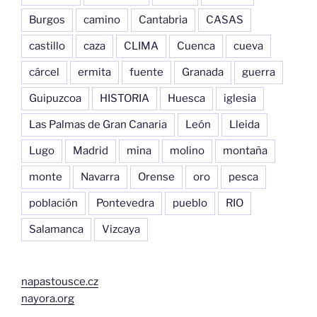
Burgos
camino
Cantabria
CASAS
castillo
caza
CLIMA
Cuenca
cueva
cárcel
ermita
fuente
Granada
guerra
Guipuzcoa
HISTORIA
Huesca
iglesia
Las Palmas de Gran Canaria
León
Lleida
Lugo
Madrid
mina
molino
montaña
monte
Navarra
Orense
oro
pesca
población
Pontevedra
pueblo
RIO
Salamanca
Vizcaya
napastousce.cz
nayora.org