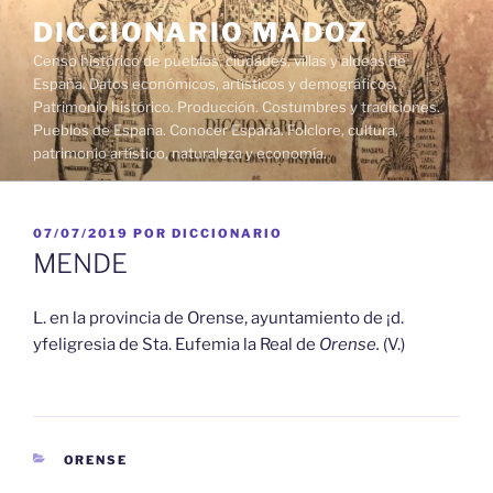
Saltar
DICCIONARIO MADOZ
al
Censo histórico de pueblos, ciudades, villas y aldeas de
contenido
España. Datos económicos, artísticos y demográficos.
Patrimonio histórico. Producción. Costumbres y tradiciones.
Pueblos de España. Conocer España. Folclore, cultura,
patrimonio artístico, naturaleza y economía.
PUBLICADO
07/07/2019
POR
DICCIONARIO
EL
MENDE
L. en la provincia de Orense, ayuntamiento de ¡d.
yfeligresia de Sta. Eufemia la Real de
Orense.
(V.)
CATEGORÍAS
ORENSE