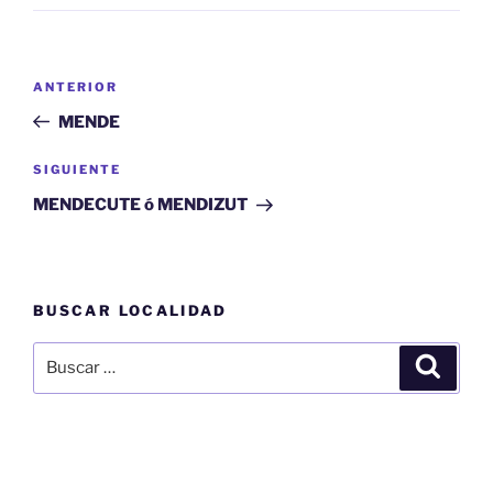
Navegación
Entrada
ANTERIOR
de
anterior:
MENDE
entradas
Siguiente
SIGUIENTE
entrada
MENDECUTE ó MENDIZUT
BUSCAR LOCALIDAD
Buscar
Buscar
por: