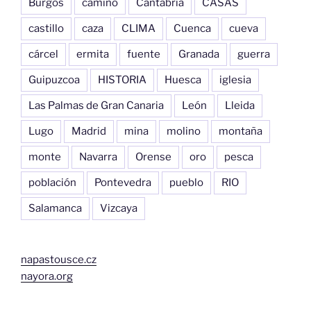
Burgos
camino
Cantabria
CASAS
castillo
caza
CLIMA
Cuenca
cueva
cárcel
ermita
fuente
Granada
guerra
Guipuzcoa
HISTORIA
Huesca
iglesia
Las Palmas de Gran Canaria
León
Lleida
Lugo
Madrid
mina
molino
montaña
monte
Navarra
Orense
oro
pesca
población
Pontevedra
pueblo
RIO
Salamanca
Vizcaya
napastousce.cz
nayora.org