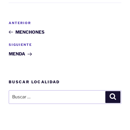
Navegación
Entrada
ANTERIOR
de
anterior:
MENCHONES
entradas
Siguiente
SIGUIENTE
entrada
MENDA
BUSCAR LOCALIDAD
Buscar
Buscar
por: