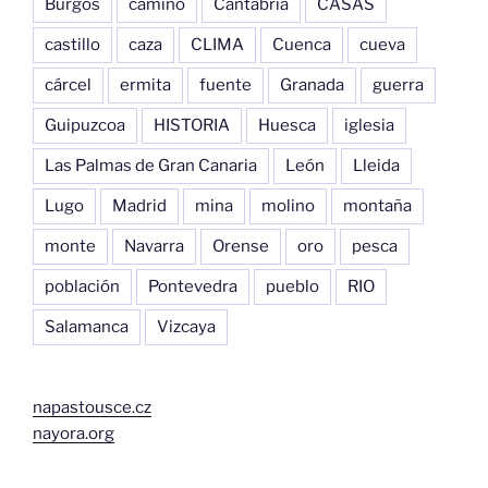
Burgos
camino
Cantabria
CASAS
castillo
caza
CLIMA
Cuenca
cueva
cárcel
ermita
fuente
Granada
guerra
Guipuzcoa
HISTORIA
Huesca
iglesia
Las Palmas de Gran Canaria
León
Lleida
Lugo
Madrid
mina
molino
montaña
monte
Navarra
Orense
oro
pesca
población
Pontevedra
pueblo
RIO
Salamanca
Vizcaya
napastousce.cz
nayora.org