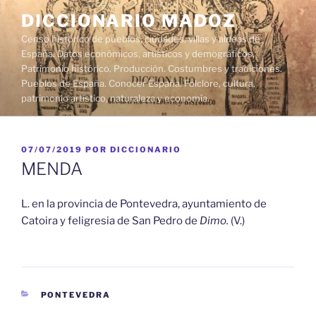
Saltar
DICCIONARIO MADOZ
al
Censo histórico de pueblos, ciudades, villas y aldeas de
contenido
España. Datos económicos, artísticos y demográficos.
Patrimonio histórico. Producción. Costumbres y tradiciones.
Pueblos de España. Conocer España. Folclore, cultura,
patrimonio artístico, naturaleza y economía.
PUBLICADO
07/07/2019
POR
DICCIONARIO
EL
MENDA
L. en la provincia de Pontevedra, ayuntamiento de
Catoira y feligresia de San Pedro de
Dimo.
(V.)
CATEGORÍAS
PONTEVEDRA