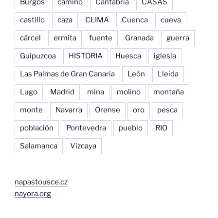
Burgos
camino
Cantabria
CASAS
castillo
caza
CLIMA
Cuenca
cueva
cárcel
ermita
fuente
Granada
guerra
Guipuzcoa
HISTORIA
Huesca
iglesia
Las Palmas de Gran Canaria
León
Lleida
Lugo
Madrid
mina
molino
montaña
monte
Navarra
Orense
oro
pesca
población
Pontevedra
pueblo
RIO
Salamanca
Vizcaya
napastousce.cz
nayora.org