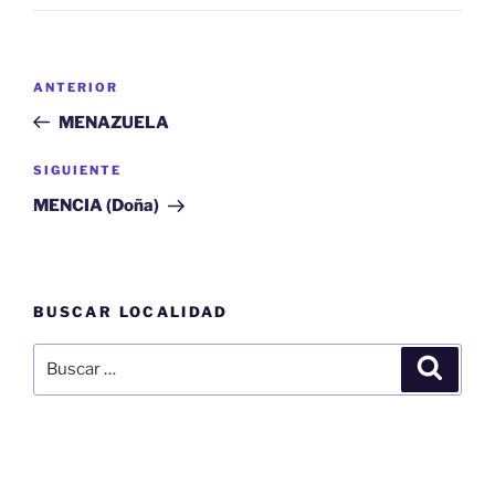
Navegación
Entrada
ANTERIOR
de
anterior:
MENAZUELA
entradas
Siguiente
SIGUIENTE
entrada
MENCIA (Doña)
BUSCAR LOCALIDAD
Buscar
Buscar
por: