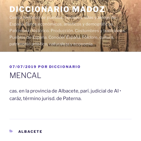
Saltar
DICCIONARIO MADOZ
al
Censo histórico de pueblos, ciudades, villas y aldeas de
contenido
España. Datos económicos, artísticos y demográficos.
Patrimonio histórico. Producción. Costumbres y tradiciones.
Pueblos de España. Conocer España. Folclore, cultura,
patrimonio artístico, naturaleza y economía.
PUBLICADO
07/07/2019
POR
DICCIONARIO
EL
MENCAL
cas. en la provincia de Albacete, parí. judicial de AI •
caráz, término jurisd. de Paterna.
CATEGORÍAS
ALBACETE