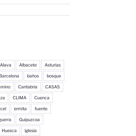
Alava
Albacete
Asturias
Barcelona
baños
bosque
amino
Cantabria
CASAS
aza
CLIMA
Cuenca
cel
ermita
fuente
guerra
Guipuzcoa
Huesca
iglesia