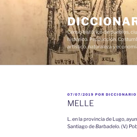
Saltar
al
DICCIONA
contenido
Censo histórico de pueblos, ci
histórico. Producción. Costumb
artístico, naturaleza y economí
PUBLICADO
07/07/2019
POR
DICCIONARIO
EL
MELLE
L. en la provincia de Lugo, ayun
Santiago de
Barbadelo.
(V.) Po