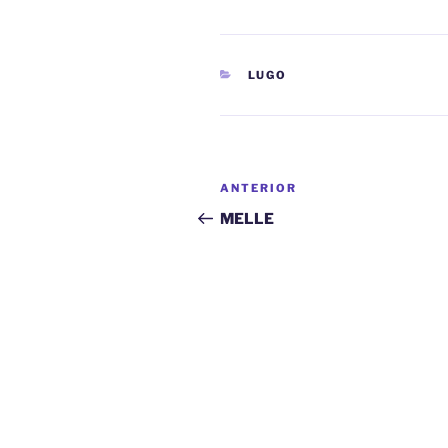
CATEGORÍAS
LUGO
Navegación
Entrada
ANTERIOR
de
anterior:
MELLE
entradas