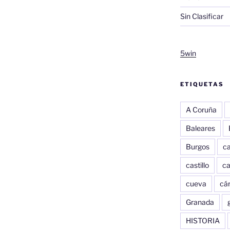
Sin Clasificar
5win
ETIQUETAS
A Coruña
Baleares
Burgos
c
castillo
c
cueva
cár
Granada
HISTORIA