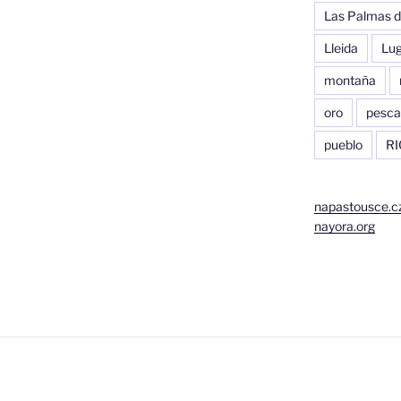
Las Palmas d
Lleida
Lu
montaña
oro
pesca
pueblo
RI
napastousce.c
nayora.org