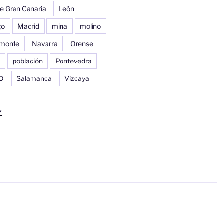
e Gran Canaria
León
go
Madrid
mina
molino
monte
Navarra
Orense
población
Pontevedra
O
Salamanca
Vizcaya
z