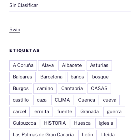
Sin Clasificar
5win
ETIQUETAS
A Coruña
Alava
Albacete
Asturias
Baleares
Barcelona
baños
bosque
Burgos
camino
Cantabria
CASAS
castillo
caza
CLIMA
Cuenca
cueva
cárcel
ermita
fuente
Granada
guerra
Guipuzcoa
HISTORIA
Huesca
iglesia
Las Palmas de Gran Canaria
León
Lleida