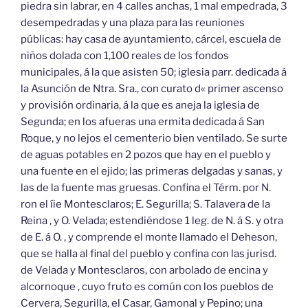
piedra sin labrar, en 4 calles anchas, 1 mal empedrada, 3
desempedradas y una plaza para las reuniones
públicas: hay casa de ayuntamiento, cárcel, escuela de
niños dolada con 1,100 reales de los fondos
municipales, á la que asisten 50; iglesia parr. dedicada á
la Asunción de Ntra. Sra., con curato d« primer ascenso
y provisión ordinaria, á la que es aneja la iglesia de
Segunda; en los afueras una ermita dedicada á San
Roque, y no lejos el cementerio bien ventilado. Se surte
de aguas potables en 2 pozos que hay en el pueblo y
una fuente en el ejido; las primeras delgadas y sanas, y
las de la fuente mas gruesas. Confina el Térm. por N.
ron el íie Montesclaros; E. Segurilla; S. Talavera de la
Reina , y O. Velada; estendiéndose 1 leg. de N. á S. y otra
de E. á O. , y comprende el monte llamado el Deheson,
que se halla al final del pueblo y confina con las jurisd.
de Velada y Montesclaros, con arbolado de encina y
alcornoque , cuyo fruto es común con los pueblos de
Cervera, Segurilla, el Casar, Gamonal y Pepino; una