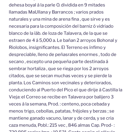
dehesa boyal á la parle O. dividida en 9 mitades
llamadas MaUllana y Barrancos ; varios prados
naturales y una mina de arena fina , que sirve y es
necesaria para la composición del barniz ó vidriado
blanco de la íáb. de loza de Talavera, de la que se
estraen de 4 á 5,000 a. Le bañan 2 arroyos Bohonal y
Riolobos, insignificantes. El Terreno es ínfimo y
despreciable, lleno de peñasrales enormes , todo de
secano , escepto una pequeña parte destinada á
sembrar hortaliza , que se riega por los 2 arroyos
citados, que se secan muchas veces y se pierde la
planta. Los Caminos son vecinales y deteriorados,
conduciendo al Puerto del Pico el que dirije á Castilla la
Vieja: el Correo se recibe en Talavera por balijero 3
veces á la semana, Prod. : centeno, poca cebada y
menos trigo, cebollas, patatas, fréjoles y berzas ; se
mantiene ganado vacuno, lanar y de cerda, y se cria
caza menuda, Pobl.: 215 vec , 846 almas Cap. Prod- :