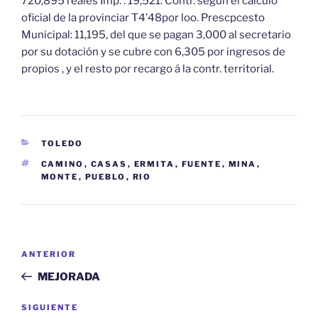
720,895 reales Imp. : 19,521. Contr. según el cálculo
oficial de la provinciar T4’48por loo. Prescpcesto
Municipal: 11,195, del que se pagan 3,000 al secretario
por su dotación y se cubre con 6,305 por ingresos de
propios , y el resto por recargo á la contr. territorial.
CATEGORÍAS
TOLEDO
ETIQUETAS
CAMINO
,
CASAS
,
ERMITA
,
FUENTE
,
MINA
,
MONTE
,
PUEBLO
,
RIO
Navegación
Entrada
ANTERIOR
de
anterior:
MEJORADA
entradas
Siguiente
SIGUIENTE