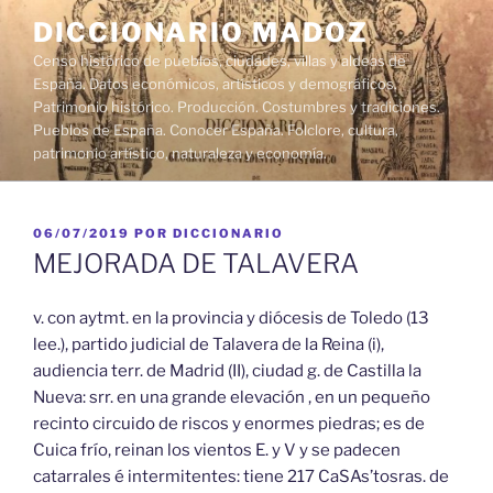
Saltar
DICCIONARIO MADOZ
al
Censo histórico de pueblos, ciudades, villas y aldeas de
contenido
España. Datos económicos, artísticos y demográficos.
Patrimonio histórico. Producción. Costumbres y tradiciones.
Pueblos de España. Conocer España. Folclore, cultura,
patrimonio artístico, naturaleza y economía.
PUBLICADO
06/07/2019
POR
DICCIONARIO
EL
MEJORADA DE TALAVERA
v. con aytmt. en la provincia y diócesis de Toledo (13
lee.), partido judicial de Talavera de la Reina (i),
audiencia terr. de Madrid (II), ciudad g. de Castilla la
Nueva: srr. en una grande elevación , en un pequeño
recinto circuido de riscos y enormes piedras; es de
Cuica frío, reinan los vientos E. y V y se padecen
catarrales é intermitentes: tiene 217 CaSAs’tosras. de