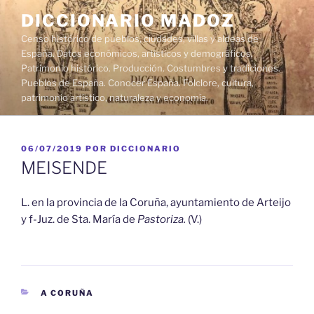
Saltar
DICCIONARIO MADOZ
al
Censo histórico de pueblos, ciudades, villas y aldeas de
contenido
España. Datos económicos, artísticos y demográficos.
Patrimonio histórico. Producción. Costumbres y tradiciones.
Pueblos de España. Conocer España. Folclore, cultura,
patrimonio artístico, naturaleza y economía.
PUBLICADO
06/07/2019
POR
DICCIONARIO
EL
MEISENDE
L. en la provincia de la Coruña, ayuntamiento de Arteijo
y f-Juz. de Sta. María de
Pastoriza.
(V.)
CATEGORÍAS
A CORUÑA