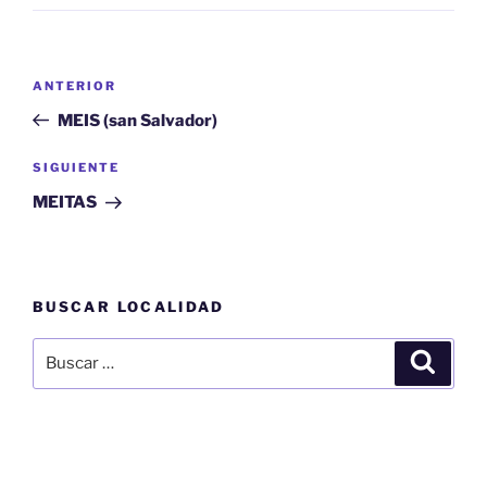
Navegación
Entrada
ANTERIOR
de
anterior:
MEIS (san Salvador)
entradas
Siguiente
SIGUIENTE
entrada
MEITAS
BUSCAR LOCALIDAD
Buscar
Buscar
por: