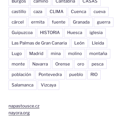
Burgos
camino
Cantabria
CASAS
castillo
caza
CLIMA
Cuenca
cueva
cárcel
ermita
fuente
Granada
guerra
Guipuzcoa
HISTORIA
Huesca
iglesia
Las Palmas de Gran Canaria
León
Lleida
Lugo
Madrid
mina
molino
montaña
monte
Navarra
Orense
oro
pesca
población
Pontevedra
pueblo
RIO
Salamanca
Vizcaya
napastousce.cz
nayora.org