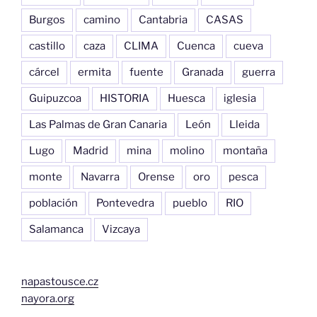
Burgos
camino
Cantabria
CASAS
castillo
caza
CLIMA
Cuenca
cueva
cárcel
ermita
fuente
Granada
guerra
Guipuzcoa
HISTORIA
Huesca
iglesia
Las Palmas de Gran Canaria
León
Lleida
Lugo
Madrid
mina
molino
montaña
monte
Navarra
Orense
oro
pesca
población
Pontevedra
pueblo
RIO
Salamanca
Vizcaya
napastousce.cz
nayora.org