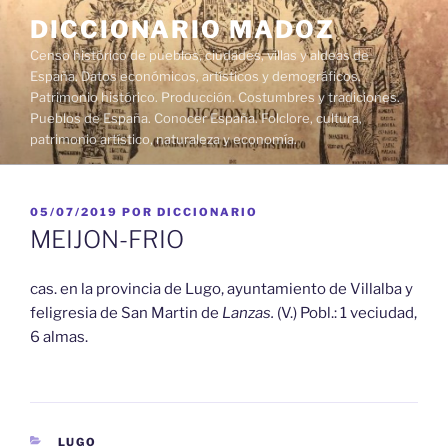
Saltar
DICCIONARIO MADOZ
al
Censo histórico de pueblos, ciudades, villas y aldeas de
contenido
España. Datos económicos, artísticos y demográficos.
Patrimonio histórico. Producción. Costumbres y tradiciones.
Pueblos de España. Conocer España. Folclore, cultura,
patrimonio artístico, naturaleza y economía.
PUBLICADO
05/07/2019
POR
DICCIONARIO
EL
MEIJON-FRIO
cas. en la provincia de Lugo, ayuntamiento de Villalba y
feligresia de San Martin de
Lanzas.
(V.) Pobl.: 1 veciudad,
6 almas.
CATEGORÍAS
LUGO