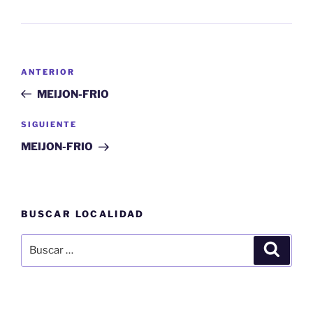
Navegación
Entrada
ANTERIOR
de
anterior:
MEIJON-FRIO
entradas
Siguiente
SIGUIENTE
entrada
MEIJON-FRIO
BUSCAR LOCALIDAD
Buscar
Buscar
por: