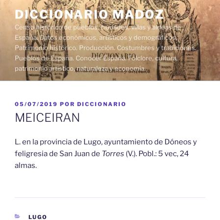
Saltar
DICCIONARIO MADOZ
al
Censo histórico de pueblos, ciudades, villas y aldeas de
contenido
España. Datos económicos, artísticos y demográficos.
Patrimonio histórico. Producción. Costumbres y tradiciones.
Pueblos de España. Conocer España. Folclore, cultura,
patrimonio artístico, naturaleza y economía.
PUBLICADO
05/07/2019
POR
DICCIONARIO
EL
MEICEIRAN
L. en la provincia de Lugo, ayuntamiento de Dóneos y
feligresia de San Juan de
Torres
(V.). Pobl.: 5 vec, 24
almas.
CATEGORÍAS
LUGO