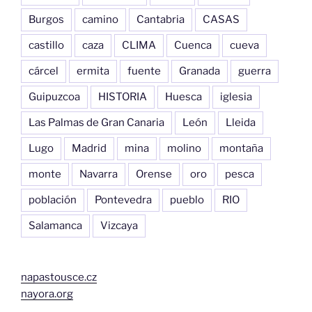
Burgos
camino
Cantabria
CASAS
castillo
caza
CLIMA
Cuenca
cueva
cárcel
ermita
fuente
Granada
guerra
Guipuzcoa
HISTORIA
Huesca
iglesia
Las Palmas de Gran Canaria
León
Lleida
Lugo
Madrid
mina
molino
montaña
monte
Navarra
Orense
oro
pesca
población
Pontevedra
pueblo
RIO
Salamanca
Vizcaya
napastousce.cz
nayora.org