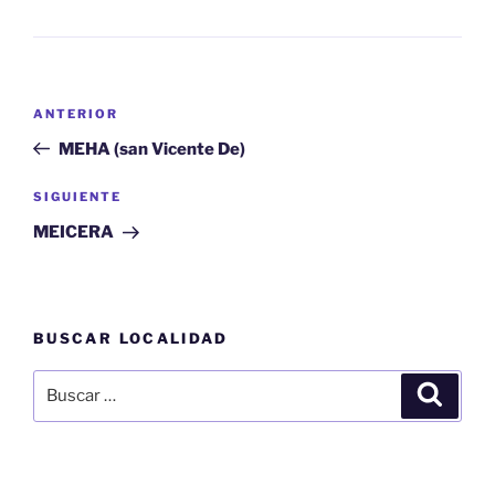
Navegación
Entrada
ANTERIOR
de
anterior:
MEHA (san Vicente De)
entradas
Siguiente
SIGUIENTE
entrada
MEICERA
BUSCAR LOCALIDAD
Buscar
Buscar
por: