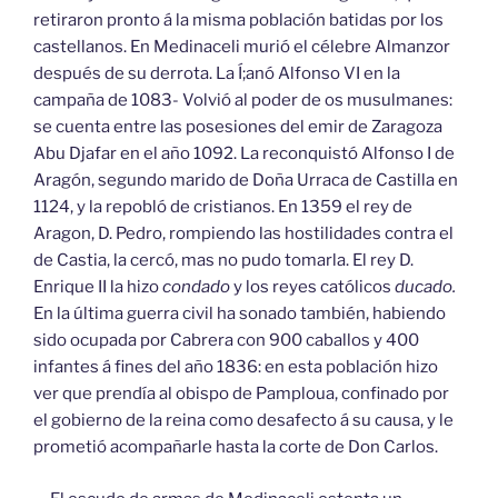
retiraron pronto á la misma población batidas por los
castellanos. En Medinaceli murió el célebre Almanzor
después de su derrota. La Í;anó Alfonso VI en la
campaña de 1083- Volvió al poder de os musulmanes:
se cuenta entre las posesiones del emir de Zaragoza
Abu Djafar en el año 1092. La reconquistó Alfonso I de
Aragón, segundo marido de Doña Urraca de Castilla en
1124, y la repobló de cristianos. En 1359 el rey de
Aragon, D. Pedro, rompiendo las hostilidades contra el
de Castia, la cercó, mas no pudo tomarla. El rey D.
Enrique II la hizo
condado
y los reyes católicos
ducado.
En la última guerra civil ha sonado también, habiendo
sido ocupada por Cabrera con 900 caballos y 400
infantes á fines del año 1836: en esta población hizo
ver que prendía al obispo de Pamploua, confinado por
el gobierno de la reina como desafecto á su causa, y le
prometió acompañarle hasta la corte de Don Carlos.