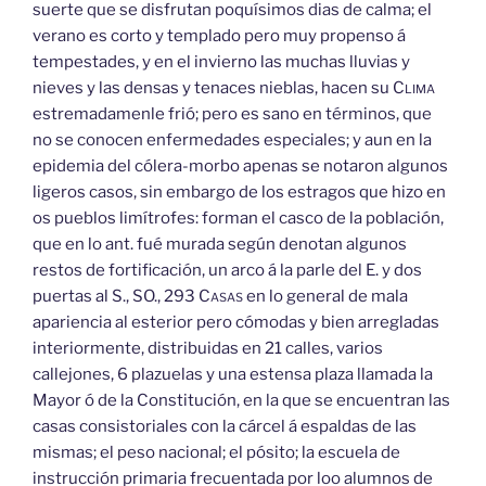
suerte que se disfrutan poquísimos dias de calma; el
verano es corto y templado pero muy propenso á
tempestades, y en el invierno las muchas lluvias y
nieves y las densas y tenaces nieblas, hacen su
Clima
estremadamenle frió; pero es sano en términos, que
no se conocen enfermedades especiales; y aun en la
epidemia del cólera-morbo apenas se notaron algunos
ligeros casos, sin embargo de los estragos que hizo en
os pueblos limítrofes: forman el casco de la población,
que en lo ant. fué murada según denotan algunos
restos de fortificación, un arco á la parle del E. y dos
puertas al S., SO., 293
Casas
en lo general de mala
apariencia al esterior pero cómodas y bien arregladas
interiormente, distribuidas en 21 calles, varios
callejones, 6 plazuelas y una estensa plaza llamada la
Mayor ó de la Constitución, en la que se encuentran las
casas consistoriales con la cárcel á espaldas de las
mismas; el peso nacional; el pósito; la escuela de
instrucción primaria frecuentada por loo alumnos de