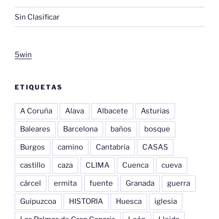
Sin Clasificar
5win
ETIQUETAS
A Coruña
Alava
Albacete
Asturias
Baleares
Barcelona
baños
bosque
Burgos
camino
Cantabria
CASAS
castillo
caza
CLIMA
Cuenca
cueva
cárcel
ermita
fuente
Granada
guerra
Guipuzcoa
HISTORIA
Huesca
iglesia