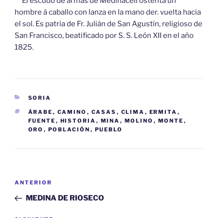
El escudo de armas de Medinaceli ostenta un
hombre á caballo con lanza en la mano der. vuelta hacia
el sol. Es patria de Fr. Julián de San Agustín, religioso de
San Francisco, beatificado por S. S. León XII en el año
1825.
CATEGORÍAS
SORIA
ETIQUETAS
ÁRABE
,
CAMINO
,
CASAS
,
CLIMA
,
ERMITA
,
FUENTE
,
HISTORIA
,
MINA
,
MOLINO
,
MONTE
,
ORO
,
POBLACIÓN
,
PUEBLO
Navegación
Entrada
ANTERIOR
de
anterior:
MEDINA DE RIOSECO
entradas