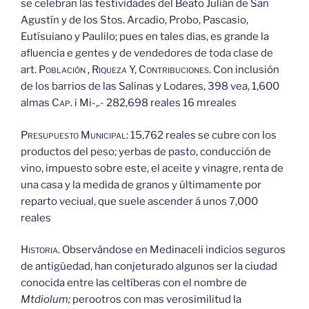
se celebran las festividades del Beato Julián de San
Agustín y de los Stos. Arcadio, Probo, Pascasio,
Eutísuiano y Paulilo; pues en tales dias, es grande la
afluencia e gentes y de vendedores de toda clase de
art.
Población
,
Riqueza
Y,
Contribuciones.
Con inclusión
de los barrios de las Salinas y Lodares, 398 vea, 1,600
almas
Cap.
i Mi-,.- 282,698 reales 16 mreales
Presupuesto
Municipal:
15,762 reales se cubre con los
productos del peso; yerbas de pasto, conducción de
vino, impuesto sobre este, el aceite y vinagre, renta de
una casa y la medida de granos y últimamente por
reparto veciual, que suele ascender á unos 7,000
reales
Historia.
Observándose en Medinaceli indicios seguros
de antigüedad, han conjeturado algunos ser la ciudad
conocida entre las celtíberas con el nombre de
Mtdiolum;
perootros con mas verosimilitud la