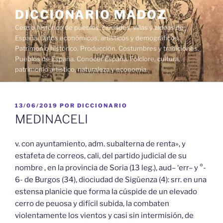
Saltar
DICCIONARIO MADOZ
al
Censo histórico de pueblos, ciudades, villas y aldeas de
contenido
España. Datos económicos, artísticos y demográficos.
Patrimonio histórico. Producción. Costumbres y tradiciones.
Pueblos de España. Conocer España. Folclore, cultura,
patrimonio artístico, naturaleza y economía.
PUBLICADO
13/06/2019
POR
DICCIONARIO
EL
MEDINACELI
v. con ayuntamiento, adm. subalterna de renta», y
estafeta de correos, cali, del partido judicial de su
nombre , en la provincia de Soria (13 leg.),
aud
– ‘
err
– y °-
6- de Burgos (34), diociudad de Sigüenza (4): srr. en una
estensa planicie que forma la cúspide de un elevado
cerro de peuosa y difícil subida, la combaten
violentamente los vientos y casi sin intermisión, de