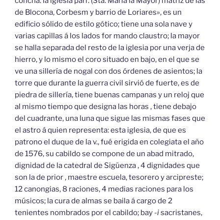
concha: la iglesia parr. (Sta. Maria la Mayor) matriz de las
de Blocona, Corbesm y barrio de Loriares», es un
edificio sólido de estilo gótico; tiene una sola nave y
varias capillas á los lados for mando claustro; la mayor
se halla separada del resto de la iglesia por una verja de
hierro, y lo mismo el coro situado en bajo, en el que se
ve una sillería de nogal con dos órdenes de asientos; la
torre que durante la guerra civil sirvió de fuerte, es de
piedra de sillería, tiene buenas campanas y un reloj que
al mismo tiempo que designa las horas , tiene debajo
del cuadrante, una luna que sigue las mismas fases que
el astro á quien representa: esta iglesia, de que es
patrono el duque de la v., fué erigida en colegiata el año
de 1576, su cabildo se compone de un abad mitrado,
dignidad de la catedral de Sigüenza , 4 dignidades que
son la de prior , maestre escuela, tesorero y arcipreste;
12 canongias, 8 raciones, 4 medias raciones para los
músicos; la cura de almas se baila á cargo de 2
tenientes nombrados por el cabildo; bay
-i
sacristanes,