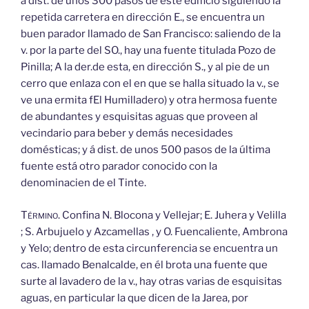
á dist. de unos 300 pasos de este edificio siguiendo la
repetida carretera en dirección E., se encuentra un
buen parador llamado de San Francisco: saliendo de la
v. por la parte del SO., hay una fuente titulada Pozo de
Pinilla; A la der.de esta, en dirección S., y al pie de un
cerro que enlaza con el en que se halla situado la v., se
ve una ermita fEl Humilladero) y otra hermosa fuente
de abundantes y esquisitas aguas que proveen al
vecindario para beber y demás necesidades
domésticas; y á dist. de unos 500 pasos de la última
fuente está otro parador conocido con la
denominacien de el Tinte.
Término.
Confina N. Blocona y Vellejar; E. Juhera y Velilla
; S. Arbujuelo y Azcamellas , y O. Fuencaliente, Ambrona
y Yelo; dentro de esta circunferencia se encuentra un
cas. llamado Benalcalde, en él brota una fuente que
surte al lavadero de la v., hay otras varias de esquisitas
aguas, en particular la que dicen de la Jarea, por