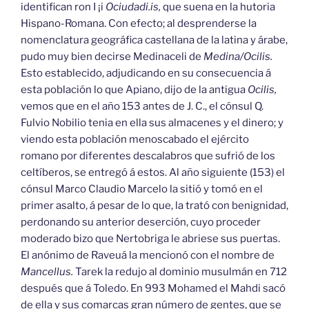
identifican ron I ¡i
Ociudadi.is,
que suena en la hutoria
Hispano-Romana. Con efecto; al desprenderse la
nomenclatura geográfica castellana de la latina y árabe,
pudo muy bien decirse Medinaceli de
Medina/Ocilis.
Esto establecido, adjudicando en su consecuencia á
esta población lo que Apiano, dijo de la antigua
Ocilis,
vemos que en el año 153 antes de J. C., el cónsul Q.
Fulvio Nobilio tenia en ella sus almacenes y el dinero; y
viendo esta población menoscabado el ejército
romano por diferentes descalabros que sufrió de los
celtíberos, se entregó á estos. Al año siguiente (153) el
cónsul Marco Claudio Marcelo la sitió y tomó en el
primer asalto, á pesar de lo que, la trató con benignidad,
perdonando su anterior deserción, cuyo proceder
moderado bizo que Nertobriga le abriese sus puertas.
El anónimo de Raveuá la mencionó con el nombre de
Mancellus.
Tarek la redujo al dominio musulmán en 712
después que á Toledo. En 993 Mohamed el Mahdi sacó
de ella y sus comarcas gran número de gentes, que se