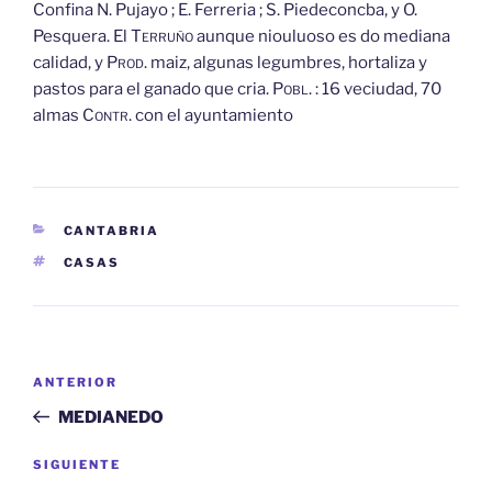
Confina N. Pujayo ; E. Ferreria ; S. Piedeconcba, y O.
Pesquera. El
Terruño
aunque niouluoso es do
mediana
calidad, y
Prod.
maiz, algunas legumbres, hortaliza y
pastos para el ganado que cria.
Pobl.
: 16 veciudad, 70
almas
Contr.
con el ayuntamiento
CATEGORÍAS
CANTABRIA
ETIQUETAS
CASAS
Navegación
Entrada
ANTERIOR
de
anterior:
MEDIANEDO
entradas
Siguiente
SIGUIENTE