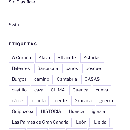
Sin Clasificar
5win
ETIQUETAS
A Coruña
Alava
Albacete
Asturias
Baleares
Barcelona
baños
bosque
Burgos
camino
Cantabria
CASAS
castillo
caza
CLIMA
Cuenca
cueva
cárcel
ermita
fuente
Granada
guerra
Guipuzcoa
HISTORIA
Huesca
iglesia
Las Palmas de Gran Canaria
León
Lleida