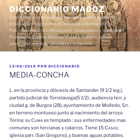
Saltar
DICCIONARIO MADOZ
al
Censo histórico de pueblos, ciudades, villas y aldeas de
contenido
España. Datos económicos, artísticos y demográficos.
Patrimonio histórico. Producción. Costumbres y tradiciones.
Pueblos de España. Conocer España. Folclore, cultura,
patrimonio artístico, naturaleza y economía.
PUBLICADO
13/06/2019
POR
DICCIONARIO
EL
MEDIA-CONCHA
L. en la provincia y diócesis de Santander (9 1/2 leg.),
partido judicial de Torrelavega(5 1/2) , audiencia terr. y
ciudad g. de Burgos (28), ayuntamiento de Molledo,
Sit.
en terreno montuoso junto al nacimiento del arroyo
Torina: su
Cuma
es templado : sus enfermedades mas
comunes son tercianas y calarros. Tiene 15
Casas;
iglesia parr. íSan Gregorio), y buenas aguas potables.