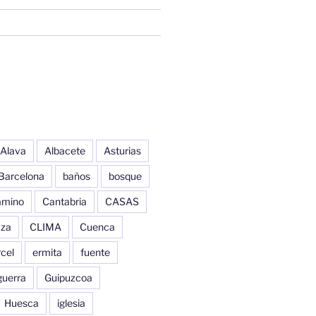
Alava
Albacete
Asturias
Barcelona
baños
bosque
amino
Cantabria
CASAS
aza
CLIMA
Cuenca
cel
ermita
fuente
guerra
Guipuzcoa
Huesca
iglesia