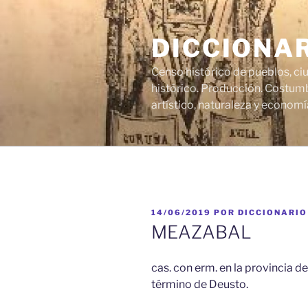
Saltar
al
DICCIONA
contenido
Censo histórico de pueblos, ci
histórico. Producción. Costumb
artístico, naturaleza y economí
PUBLICADO
14/06/2019
POR
DICCIONARIO
EL
MEAZABAL
cas. con erm. en la provincia de 
término de Deusto.