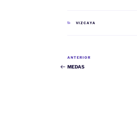
CATEGORÍAS
VIZCAYA
Navegación
Entrada
ANTERIOR
de
anterior:
MEDAS
entradas