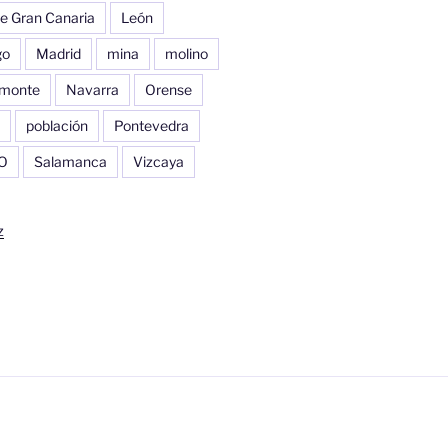
e Gran Canaria
León
go
Madrid
mina
molino
monte
Navarra
Orense
población
Pontevedra
O
Salamanca
Vizcaya
z