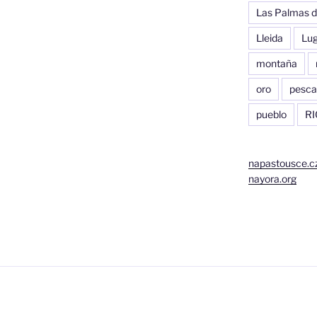
Las Palmas d
Lleida
Lu
montaña
oro
pesca
pueblo
RI
napastousce.c
nayora.org