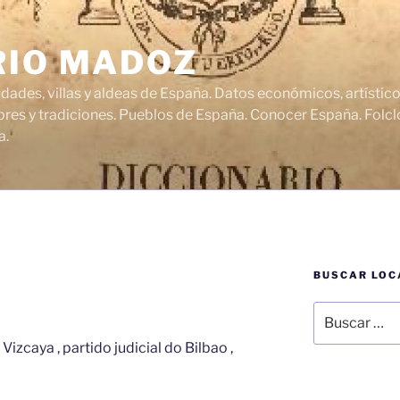
RIO MADOZ
udades, villas y aldeas de España. Datos económicos, artísti
res y tradiciones. Pueblos de España. Conocer España. Folclo
a.
BUSCAR LOC
Buscar
por:
Vizcaya , partido judicial do Bilbao ,