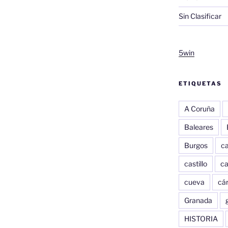
Sin Clasificar
5win
ETIQUETAS
A Coruña
Baleares
Burgos
c
castillo
c
cueva
cár
Granada
HISTORIA