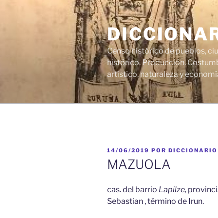
Saltar
al
DICCIONA
contenido
Censo histórico de pueblos, ci
histórico. Producción. Costumb
artístico, naturaleza y economí
PUBLICADO
14/06/2019
POR
DICCIONARIO
EL
MAZUOLA
cas. del barrio
Lapilze,
provinci
Sebastian , término de Irun.