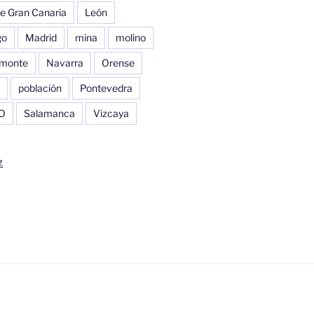
e Gran Canaria
León
go
Madrid
mina
molino
monte
Navarra
Orense
población
Pontevedra
O
Salamanca
Vizcaya
z