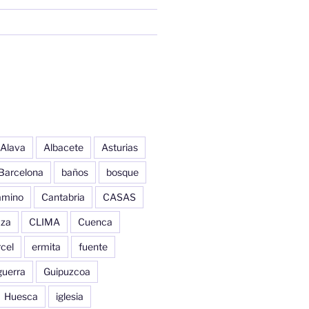
Alava
Albacete
Asturias
Barcelona
baños
bosque
amino
Cantabria
CASAS
aza
CLIMA
Cuenca
cel
ermita
fuente
guerra
Guipuzcoa
Huesca
iglesia