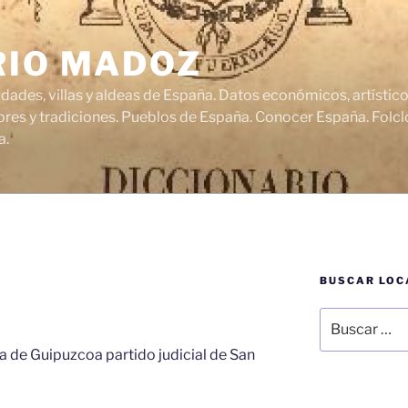
RIO MADOZ
udades, villas y aldeas de España. Datos económicos, artísti
res y tradiciones. Pueblos de España. Conocer España. Folclo
a.
BUSCAR LOC
Buscar
por:
a de Guipuzcoa partido judicial de San