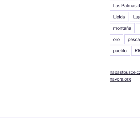
Las Palmas d
Lleida
Lu
montaña
oro
pesca
pueblo
RI
napastousce.c
nayora.org