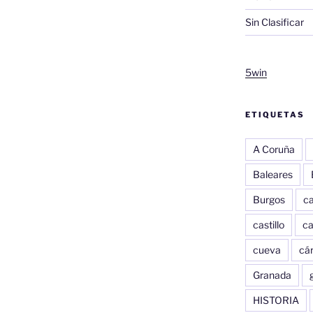
Sin Clasificar
5win
ETIQUETAS
A Coruña
Baleares
Burgos
c
castillo
c
cueva
cár
Granada
HISTORIA