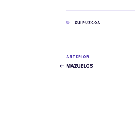
CATEGORÍAS
GUIPUZCOA
Navegación
Entrada
ANTERIOR
de
anterior:
MAZUELOS
entradas