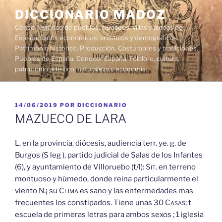
Saltar
DICCIONARIO MADOZ
al
Censo histórico de pueblos, ciudades, villas y aldeas de
contenido
España. Datos económicos, artísticos y demográficos.
Patrimonio histórico. Producción. Costumbres y tradiciones.
Pueblos de España. Conocer España. Folclore, cultura,
patrimonio artístico, naturaleza y economía.
PUBLICADO
14/06/2019
POR
DICCIONARIO
EL
MAZUECO DE LARA
L. en la provincia, diócesis, audiencia terr. ye. g. de
Burgos (S leg ), partido judicial de Salas de los Infantes
(6), y ayuntamiento de Villoruebo (t/l):
Sit.
en terreno
montuoso y húmedo, donde reina particularmente el
viento N.¡ su
Clima
es sano y las enfermedades mas
frecuentes los constipados. Tiene unas 30
Casas;
t
escuela de primeras letras para ambos sexos ; 1 iglesia