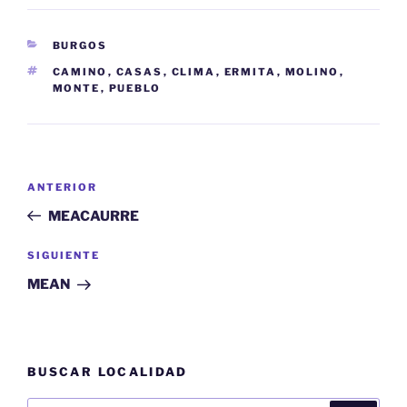
CATEGORÍAS
BURGOS
ETIQUETAS
CAMINO
,
CASAS
,
CLIMA
,
ERMITA
,
MOLINO
,
MONTE
,
PUEBLO
Navegación
Entrada
ANTERIOR
de
anterior:
MEACAURRE
entradas
Siguiente
SIGUIENTE
entrada
MEAN
BUSCAR LOCALIDAD