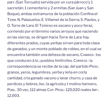
parr. (San Torcuato) servida por un cura párroco’y 1
sacristán; 1 cementerio y 2 ermitas (San Juan y San
Boque), ambas estramuros de la población Confina el
Term.
N. Palazuelos; E. Villamel de la Sierra; S. Paules, y
O. Torre de Lara. El
Terreno
es secano y poco feraz,
corriendo por el término varios arroyos que naciendo
en las sierras, se dirigen hacia Torre de Lara: hay
diferentes prados, cuyas yerbas sirven para toda clase
de ganados, y un monte poblado de robles, en el cual se
encuentra también una dehesa de secano,
Caminos
: los
que conducen á lo.; pueblos limítrofes.
Correos
: la
correspondencia se recibe de la cap. del partido
Prod.:
granos, yeros, legumbres, yerba y leña en corla
cantidad, cria ganado vacuno y lanar churro, y caza de
perdices y liebres,
Ino.:
la agrícola y t molino harinero,
Pobl.
30 vec, 112 almas
Cap.
Prod.:
120,020 reales
Imp.:
12,003.