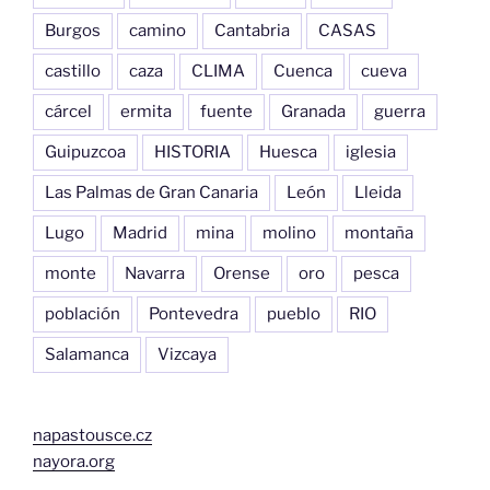
Burgos
camino
Cantabria
CASAS
castillo
caza
CLIMA
Cuenca
cueva
cárcel
ermita
fuente
Granada
guerra
Guipuzcoa
HISTORIA
Huesca
iglesia
Las Palmas de Gran Canaria
León
Lleida
Lugo
Madrid
mina
molino
montaña
monte
Navarra
Orense
oro
pesca
población
Pontevedra
pueblo
RIO
Salamanca
Vizcaya
napastousce.cz
nayora.org