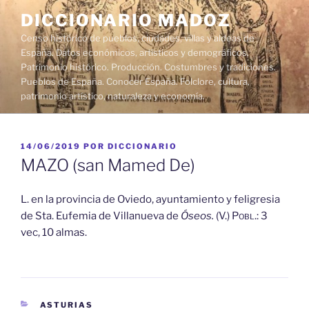
Saltar
DICCIONARIO MADOZ
al
Censo histórico de pueblos, ciudades, villas y aldeas de
contenido
España. Datos económicos, artísticos y demográficos.
Patrimonio histórico. Producción. Costumbres y tradiciones.
Pueblos de España. Conocer España. Folclore, cultura,
patrimonio artístico, naturaleza y economía.
PUBLICADO
14/06/2019
POR
DICCIONARIO
EL
MAZO (san Mamed De)
L. en la provincia de Oviedo, ayuntamiento y feligresia
de Sta. Eufemia de Villanueva de
Óseos.
(V.)
Pobl.:
3
vec, 10 almas.
CATEGORÍAS
ASTURIAS