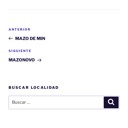
Navegación
Entrada
ANTERIOR
de
anterior:
MAZO DE MIN
entradas
Siguiente
SIGUIENTE
entrada
MAZONOVO
BUSCAR LOCALIDAD
Buscar
Buscar
por: