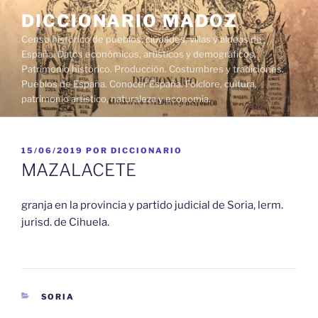
Saltar
DICCIONARIO MADOZ
al
Censo histórico de pueblos, ciudades, villas y aldeas de
contenido
España. Datos económicos, artísticos y demográficos.
Patrimonio histórico. Producción. Costumbres y tradiciones.
Pueblos de España. Conocer España. Folclore, cultura,
patrimonio artístico, naturaleza y economía.
PUBLICADO
15/06/2019
POR
DICCIONARIO
EL
MAZALACETE
granja en la provincia y partido judicial de Soria, lerm.
jurisd. de Cihuela.
CATEGORÍAS
SORIA