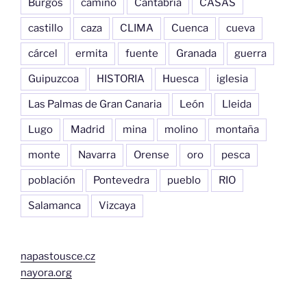
Burgos
camino
Cantabria
CASAS
castillo
caza
CLIMA
Cuenca
cueva
cárcel
ermita
fuente
Granada
guerra
Guipuzcoa
HISTORIA
Huesca
iglesia
Las Palmas de Gran Canaria
León
Lleida
Lugo
Madrid
mina
molino
montaña
monte
Navarra
Orense
oro
pesca
población
Pontevedra
pueblo
RIO
Salamanca
Vizcaya
napastousce.cz
nayora.org