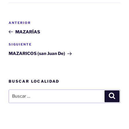
Navegación
Entrada
ANTERIOR
de
anterior:
MAZARÍAS
entradas
Siguiente
SIGUIENTE
entrada
MAZARICOS (san Juan De)
BUSCAR LOCALIDAD
Buscar
Buscar
por: