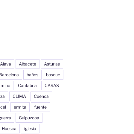
Alava
Albacete
Asturias
Barcelona
baños
bosque
amino
Cantabria
CASAS
aza
CLIMA
Cuenca
cel
ermita
fuente
guerra
Guipuzcoa
Huesca
iglesia