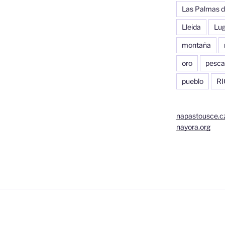
Las Palmas d
Lleida
Lu
montaña
oro
pesca
pueblo
RI
napastousce.c
nayora.org