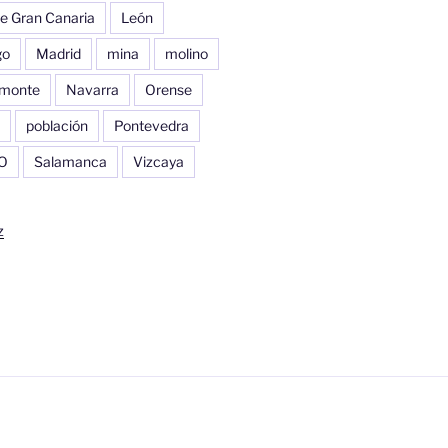
e Gran Canaria
León
go
Madrid
mina
molino
monte
Navarra
Orense
población
Pontevedra
O
Salamanca
Vizcaya
z