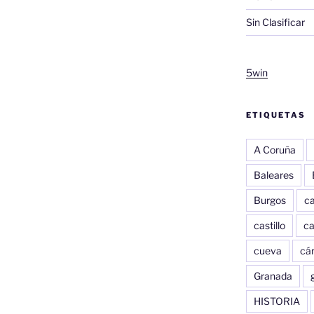
Sin Clasificar
5win
ETIQUETAS
A Coruña
Baleares
Burgos
c
castillo
c
cueva
cár
Granada
HISTORIA