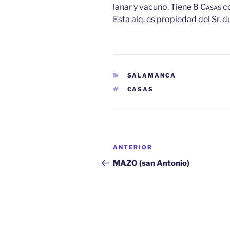
lanar y vacuno. Tiene 8
Casas
c
Esta alq. es propiedad del Sr. 
CATEGORÍAS
SALAMANCA
ETIQUETAS
CASAS
Navegación
Entrada
ANTERIOR
de
anterior:
MAZO (san Antonio)
entradas