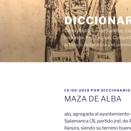
Saltar
al
DICCIONA
contenido
Censo histórico de pueblos, ci
histórico. Producción. Costumb
artístico, naturaleza y economí
PUBLICADO
15/06/2019
POR
DICCIONARIO
EL
MAZA DE ALBA
alq. agregada al ayuntamiento de
Salamanca (3), partido jnd. de 
llanura, siendo su terreno bue