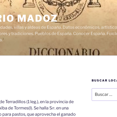
RIO MADOZ
udades, villas y aldeas de España. Datos económicos, artísti
res y tradiciones. Pueblos de España. Conocer España. Folclo
a.
BUSCAR LOC
Buscar
por:
 Terradillos (1 leg.), en la provincia de
Alba de Tormes(l). Se halla
Sit.
en una
no para pastos, que aprovecha el ganado