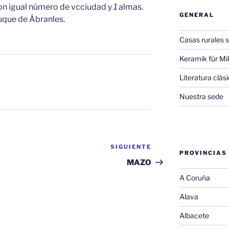
on igual número de vcciudad y
1
almas.
GENERAL
duque de Ábranles.
Casas rurales s
Keramik für Mi
Literatura clá
Nuestra sede
SIGUIENTE
Siguiente
PROVINCIAS
entrada
MAZO
A Coruña
Alava
Albacete