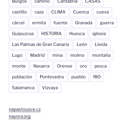
Burgos
camino
Cantabria
CASAS
castillo
caza
CLIMA
Cuenca
cueva
cárcel
ermita
fuente
Granada
guerra
Guipuzcoa
HISTORIA
Huesca
iglesia
Las Palmas de Gran Canaria
León
Lleida
Lugo
Madrid
mina
molino
montaña
monte
Navarra
Orense
oro
pesca
población
Pontevedra
pueblo
RIO
Salamanca
Vizcaya
napastousce.cz
nayora.org