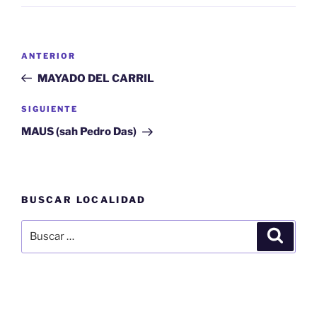
Navegación
Entrada
ANTERIOR
de
anterior:
MAYADO DEL CARRIL
entradas
Siguiente
SIGUIENTE
entrada
MAUS (sah Pedro Das)
BUSCAR LOCALIDAD
Buscar
Buscar
por: