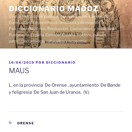
Saltar
DICCIONARIO MADOZ
al
Censo histórico de pueblos, ciudades, villas y aldeas de
contenido
España. Datos económicos, artísticos y demográficos.
Patrimonio histórico. Producción. Costumbres y tradiciones.
Pueblos de España. Conocer España. Folclore, cultura,
patrimonio artístico, naturaleza y economía.
PUBLICADO
16/06/2019
POR
DICCIONARIO
EL
MAUS
L. en la provincia De Orense , ayuntamiento De Bande
y feligresia De San Juan de Uranos. (V.)
CATEGORÍAS
ORENSE