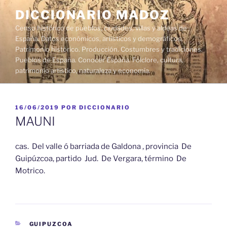
Saltar
DICCIONARIO MADOZ
al
Censo histórico de pueblos, ciudades, villas y aldeas de
contenido
España. Datos económicos, artísticos y demográficos.
Patrimonio histórico. Producción. Costumbres y tradiciones.
Pueblos de España. Conocer España. Folclore, cultura,
patrimonio artístico, naturaleza y economía.
PUBLICADO
16/06/2019
POR
DICCIONARIO
EL
MAUNI
cas. Del valle ó barriada de Galdona , provincia De
Guipúzcoa, partido Jud. De Vergara, término De
Motrico.
CATEGORÍAS
GUIPUZCOA