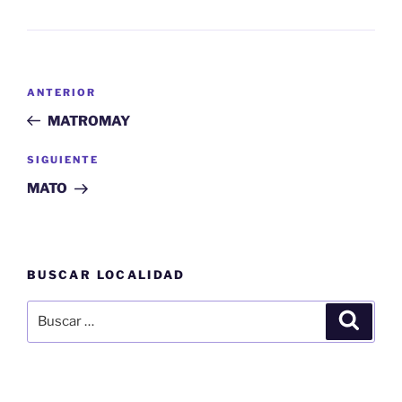
Navegación
Entrada
ANTERIOR
de
anterior:
MATROMAY
entradas
Siguiente
SIGUIENTE
entrada
MATO
BUSCAR LOCALIDAD
Buscar
Buscar
por: