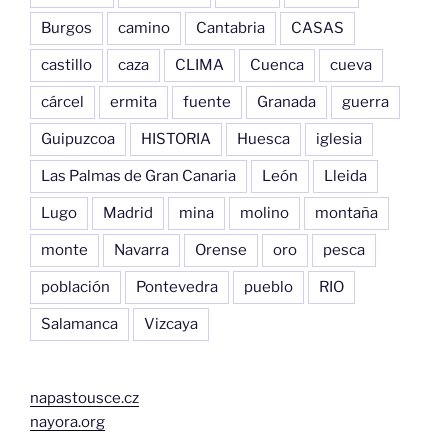
Burgos
camino
Cantabria
CASAS
castillo
caza
CLIMA
Cuenca
cueva
cárcel
ermita
fuente
Granada
guerra
Guipuzcoa
HISTORIA
Huesca
iglesia
Las Palmas de Gran Canaria
León
Lleida
Lugo
Madrid
mina
molino
montaña
monte
Navarra
Orense
oro
pesca
población
Pontevedra
pueblo
RIO
Salamanca
Vizcaya
napastousce.cz
nayora.org