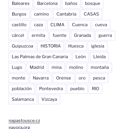
Baleares
Barcelona
baños
bosque
Burgos
camino
Cantabria
CASAS
castillo
caza
CLIMA
Cuenca
cueva
cárcel
ermita
fuente
Granada
guerra
Guipuzcoa
HISTORIA
Huesca
iglesia
Las Palmas de Gran Canaria
León
Lleida
Lugo
Madrid
mina
molino
montaña
monte
Navarra
Orense
oro
pesca
población
Pontevedra
pueblo
RIO
Salamanca
Vizcaya
napastousce.cz
nayora.org