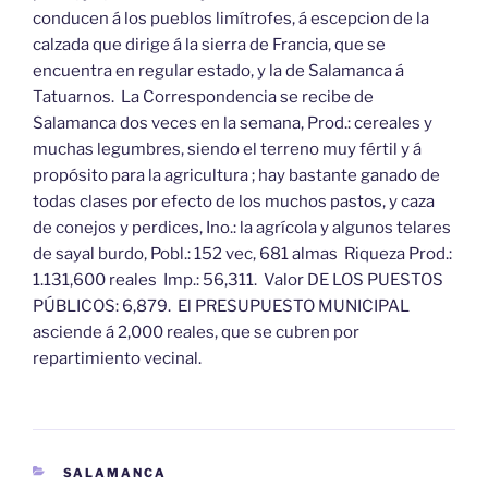
conducen á los pueblos limítrofes, á escepcion de la
calzada que dirige á la sierra de Francia, que se
encuentra en regular estado, y la de Salamanca á
Tatuarnos. La Correspondencia se recibe de
Salamanca dos veces en la semana, Prod.: cereales y
muchas legumbres, siendo el terreno muy fértil y á
propósito para la agricultura ; hay bastante ganado de
todas clases por efecto de los muchos pastos, y caza
de conejos y perdices, Ino.: la agrícola y algunos telares
de sayal burdo, Pobl.: 152 vec, 681 almas Riqueza Prod.:
1.131,600 reales Imp.: 56,311. Valor DE LOS PUESTOS
PÚBLICOS: 6,879. El PRESUPUESTO MUNICIPAL
asciende á 2,000 reales, que se cubren por
repartimiento vecinal.
CATEGORÍAS
SALAMANCA