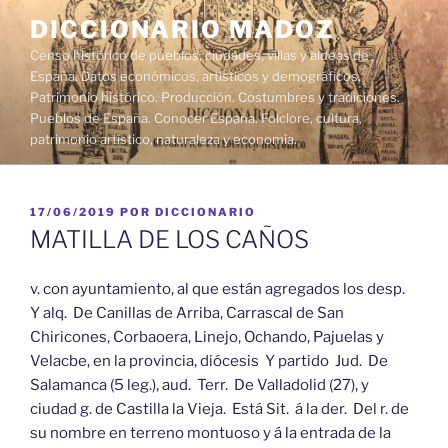
Saltar
DICCIONARIO MADOZ
al
Censo histórico de pueblos, ciudades, villas y aldeas de
contenido
España. Datos económicos, artísticos y demográficos.
Patrimonio histórico. Producción. Costumbres y tradiciones.
Pueblos de España. Conocer España. Folclore, cultura,
patrimonio artístico, naturaleza y economía.
PUBLICADO
17/06/2019
POR
DICCIONARIO
EL
MATILLA DE LOS CAÑOS
v. con ayuntamiento, al que están agregados los desp.
Y alq. De Canillas de Arriba, Carrascal de San
Chiricones, Corbaoera, Linejo, Ochando, Pajuelas y
Velacbe, en la provincia, diócesis Y partido Jud. De
Salamanca (5 leg.), aud. Terr. De Valladolid (27), y
ciudad g. de Castilla la Vieja. Está Sit. á la der. Del r. de
su nombre en terreno montuoso y á la entrada de la