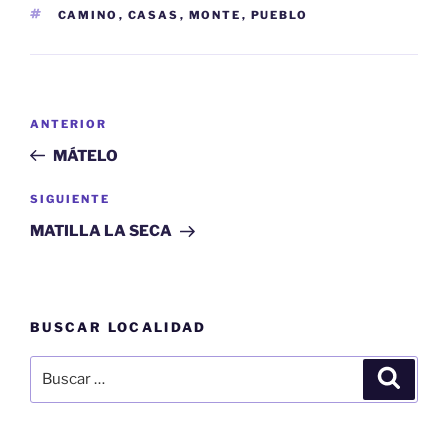
ETIQUETAS
CAMINO
,
CASAS
,
MONTE
,
PUEBLO
Navegación
Entrada
ANTERIOR
de
anterior:
MÁTELO
entradas
Siguiente
SIGUIENTE
entrada
MATILLA LA SECA
BUSCAR LOCALIDAD
Buscar
Buscar
por: