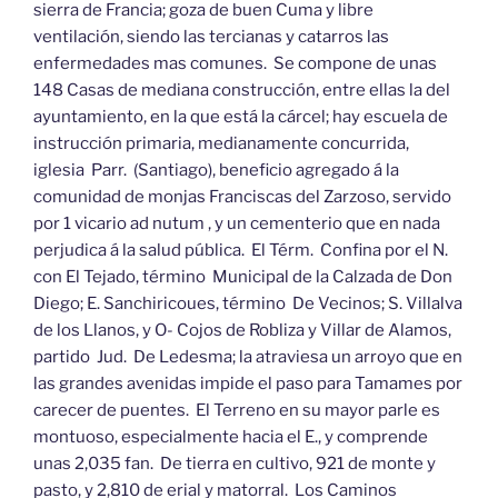
sierra de Francia; goza de buen Cuma y libre
ventilación, siendo las tercianas y catarros las
enfermedades mas comunes. Se compone de unas
148 Casas de mediana construcción, entre ellas la del
ayuntamiento, en la que está la cárcel; hay escuela de
instrucción primaria, medianamente concurrida,
iglesia Parr. (Santiago), beneficio agregado á la
comunidad de monjas Franciscas del Zarzoso, servido
por 1 vicario ad nutum , y un cementerio que en nada
perjudica á la salud pública. El Térm. Confina por el N.
con El Tejado, término Municipal de la Calzada de Don
Diego; E. Sanchiricoues, término De Vecinos; S. Villalva
de los Llanos, y O- Cojos de Robliza y Villar de Alamos,
partido Jud. De Ledesma; la atraviesa un arroyo que en
las grandes avenidas impide el paso para Tamames por
carecer de puentes. El Terreno en su mayor parle es
montuoso, especialmente hacia el E., y comprende
unas 2,035 fan. De tierra en cultivo, 921 de monte y
pasto, y 2,810 de erial y matorral. Los Caminos