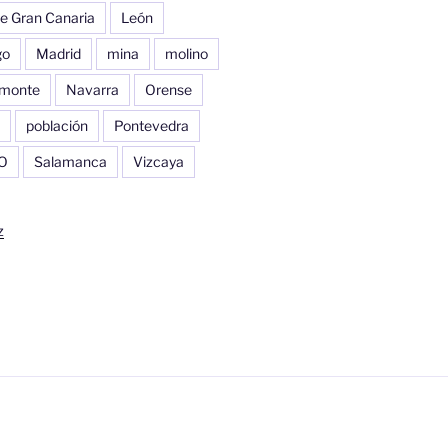
e Gran Canaria
León
go
Madrid
mina
molino
monte
Navarra
Orense
población
Pontevedra
O
Salamanca
Vizcaya
z