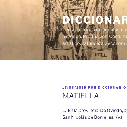
Saltar
al
DICCIONA
contenido
Censo histórico de pueblos, ci
histórico. Producción. Costumb
artístico, naturaleza y economí
PUBLICADO
17/06/2019
POR
DICCIONARIO
EL
MATIELLA
L. En la provincia De Oviedo, 
San Nicolás de Bonielles. (V.)