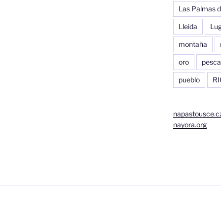
Las Palmas d
Lleida
Lu
montaña
oro
pesca
pueblo
RI
napastousce.c
nayora.org