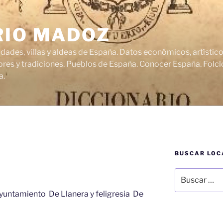
RIO MADOZ
udades, villas y aldeas de España. Datos económicos, artísti
res y tradiciones. Pueblos de España. Conocer España. Folclo
a.
BUSCAR LOC
Buscar
por:
ayuntamiento De Llanera y feligresia De