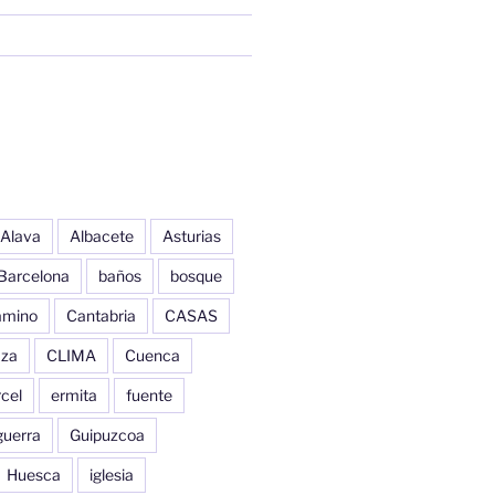
Alava
Albacete
Asturias
Barcelona
baños
bosque
amino
Cantabria
CASAS
aza
CLIMA
Cuenca
cel
ermita
fuente
guerra
Guipuzcoa
Huesca
iglesia