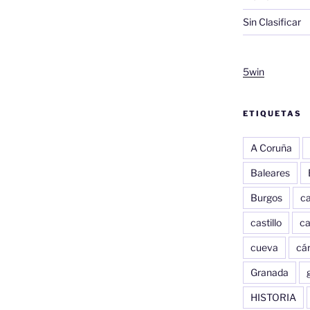
Sin Clasificar
5win
ETIQUETAS
A Coruña
Baleares
Burgos
c
castillo
c
cueva
cár
Granada
HISTORIA