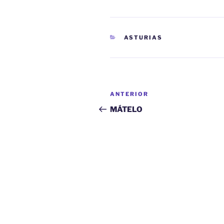
CATEGORÍAS
ASTURIAS
Navegación
Entrada
ANTERIOR
de
anterior:
MÁTELO
entradas