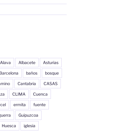
Alava
Albacete
Asturias
Barcelona
baños
bosque
amino
Cantabria
CASAS
aza
CLIMA
Cuenca
cel
ermita
fuente
guerra
Guipuzcoa
Huesca
iglesia