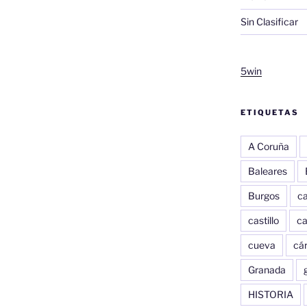
Sin Clasificar
5win
ETIQUETAS
A Coruña
Baleares
Burgos
c
castillo
c
cueva
cár
Granada
HISTORIA