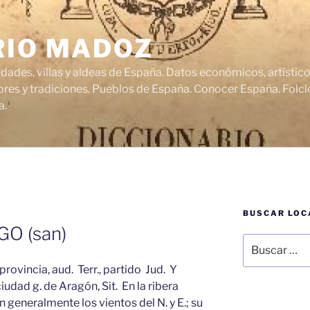
RIO MADOZ
udades, villas y aldeas de España. Datos económicos, artísti
res y tradiciones. Pueblos de España. Conocer España. Folclo
a.
BUSCAR LOC
O (san)
Buscar
por:
ovincia, aud. Terr., partido Jud. Y
iudad g. de Aragón, Sit. En la ribera
en generalmente los vientos del N. y E.; su