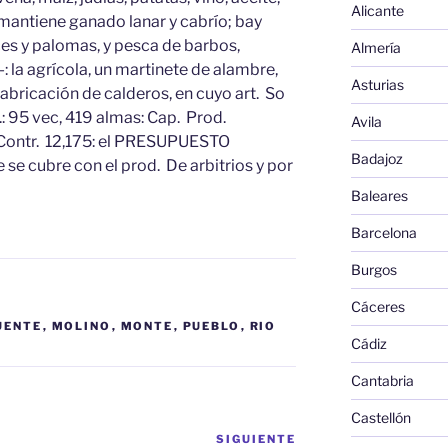
Alicante
: mantiene ganado lanar y cabrío; bay
ces y palomas, y pesca de barbos,
Almería
-: la agrícola, un martinete de alambre,
Asturias
fabricación de calderos, en cuyo art. So
.: 95 vec, 419 almas: Cap. Prod.
Avila
 Contr. 12,175: el PRESUPUESTO
Badajoz
se cubre con el prod. De arbitrios y por
Baleares
Barcelona
Burgos
Cáceres
UENTE
,
MOLINO
,
MONTE
,
PUEBLO
,
RIO
Cádiz
Cantabria
Castellón
SIGUIENTE
Siguiente