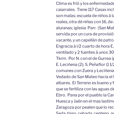
Clima es frió y los enfermeda
caiarrales. Tiene 117 Casas inc
son malas; escuela de niños á 
reales, otra dé niñas con 16, de
aluranas; iglesia Parr. (San Ma
servida por un cura de provisió
vacante, y un capellán de patro
Engracia á i/2 cuarto de hora E
ventilado y 2 fuentes á unos 30
Tkrm. Por N. con el de Gurrea 
E. Leciñena (2); S. Peñaflor (1 1
comunes con Zuera y Leciñena, 
Vedado de San Mateo hacia el E
albares. El Terreno es bueno y 
que se fertiliza con las aguas de
Ebro. Pana por el pueblo la C
Huesca y Jaén en el mas lastim
Zaragoza por pealen que lo rec
Seda, trigo, cebada, centeno, av