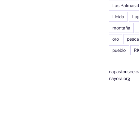
Las Palmas d
Lleida
Lu
montaña
oro
pesca
pueblo
RI
napastousce.c
nayora.org