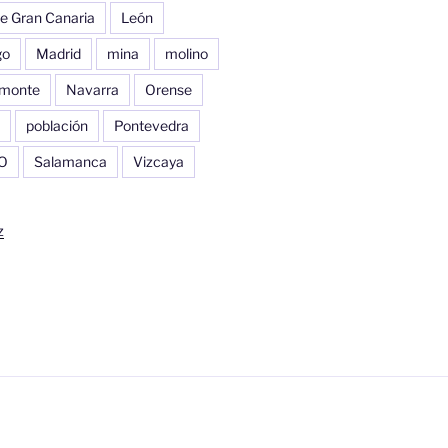
e Gran Canaria
León
go
Madrid
mina
molino
monte
Navarra
Orense
población
Pontevedra
O
Salamanca
Vizcaya
z