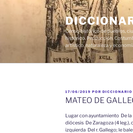
Saltar
al
DICCIONA
contenido
Censo histórico de pueblos, ci
histórico. Producción. Costumb
artístico, naturaleza y economí
PUBLICADO
17/06/2019
POR
DICCIONARIO
EL
MATEO DE GALLEG
Lugar con ayuntamiento De la pr
diócesis De Zaragoza (4 leg.), c
izquierda Del r. Gallego; le bal