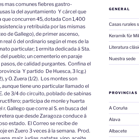
des mas comunes fiebres gastro-
GENERAL
lusas la del ayuntamiento Y cárcel que
la que concurren 45, dotada Con 1,400
Casas rurales s
 asistencia y retribuida por las mismas
teo de Gallego), de primer ascenso,
Keramik für Mi
n real ó del ordinario según el mes de la
Literatura clá
nato particular; 1 ermita dedicada á Sta.
. del pueblo; un cementerio en paraje
Nuestra sede
 pasos, de calidad purgantes. Confina el
(provincia Y partido De Huesca, 3 Icg.)
/2), y O. Zuera (1/2). Los montes son
aunque tiene uno particular llamado el
. de 3/4 do circuito, poblado de sabinas
PROVINCIAS
fructífero; participa de monle y huerta
A Coruña
l r. Gallego que corre al S. en busca del
arretera que desde Zaragoza conduce á
Alava
oso estado. El Correo se recibe de
oje en Zuero 3 veces á la semana. Prod.
Albacete
ena, maiz, judias, patatas, vino, aceite,