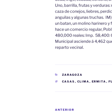
Uno, barrilla, frutas y verduras
caza de conejos, liebres, perdi
anguilas y algunas truchas. IM)
un batan, un molino harinero y 
hace un comercio regular, Pobl
480,000 reales: Imp. 58,400:
Municipal asciende á 4,462 que 
reparto vecinal.
CATEGORÍAS
ZARAGOZA
ETIQUETAS
CASAS
,
CLIMA
,
ERMITA
,
F
Navegación
Entrada
ANTERIOR