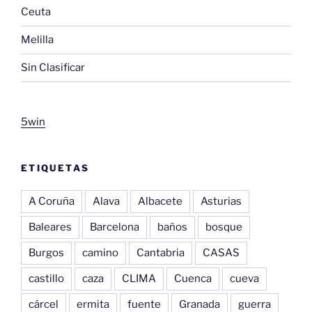
Ceuta
Melilla
Sin Clasificar
5win
ETIQUETAS
A Coruña
Alava
Albacete
Asturias
Baleares
Barcelona
baños
bosque
Burgos
camino
Cantabria
CASAS
castillo
caza
CLIMA
Cuenca
cueva
cárcel
ermita
fuente
Granada
guerra