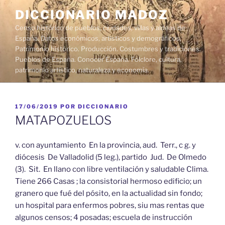
Saltar
DICCIONARIO MADOZ
al
Censo histórico de pueblos, ciudades, villas y aldeas de
contenido
España. Datos económicos, artísticos y demográficos.
Patrimonio histórico. Producción. Costumbres y tradiciones.
Pueblos de España. Conocer España. Folclore, cultura,
patrimonio artístico, naturaleza y economía.
PUBLICADO
17/06/2019
POR
DICCIONARIO
EL
MATAPOZUELOS
v. con ayuntamiento En la provincia, aud. Terr., c g. y
diócesis De Valladolid (5 leg.), partido Jud. De Olmedo
(3). Sit. En llano con libre ventilación y saludable Clima.
Tiene 266 Casas ; la consistorial hermoso edificio; un
granero que fué del pósito, en la actualidad sin fondo;
un hospital para enfermos pobres, siu mas rentas que
algunos censos; 4 posadas; escuela de instrucción