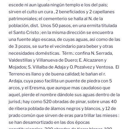
escede ni aun iguala ningún templo e los del pais;
sirven el culto un cura , 2 beneficiados y 2 capellanes
patrimoniales; el cementerio se halla al N. de la
población, dist. Unos 50 pasos, en una ermita titulada
el Santo Cristo ; en la misma dirección se encuentra
una fuente algo escasa, de cuyas aguas, asi como de las
de 3 pozos, se surte el vecindario para beber y otras
necesidades domésticas. Térm.: confina N. Serrada,
Valdestillas y Villanueva de Duero; E. Alcazaren y
Mojados; S. Villalba de Adaja y O. Pozalvez y Ventosa. El
Terreno es llano y de buena calidad; le bañan el r.
Ardaja, cuya paso facilita un puente de piedra con 5
arcos, y el Eresma, que aunque mas caudaloso que
aquel, pierde el nombre dándole sus aguas dentro de la
jurisd.; hay como 520 obradas de pinar, sobre unas 40
de ribera poblada de álamos negros y blancos, y 12 de
prado común que sirven de eras para trillar las mieses :
se han desamortizado en las dos épocas