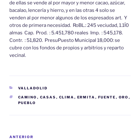
de ellas se vende al por mayor y menor cacao, azúcar,
bacalao, lencería y hierro, y en las otras 4 solo se
venden al por menor algunos de los espresados art. Y
otros de primera necesidad. RoBL.: 245 veciudad, 1.1Í0
almas Cap. Prod. : 5.451,780 reales Imp. : 545,178.
Contr. : 51,820. PresuPuesto Municipal 18,000: se
cubre con los fondos de propios y arbitrios y reparto
vecinal.
CATEGORÍAS
VALLADOLID
ETIQUETAS
CAMINO
,
CASAS
,
CLIMA
,
ERMITA
,
FUENTE
,
ORO
,
PUEBLO
Navegación
Entrada
ANTERIOR