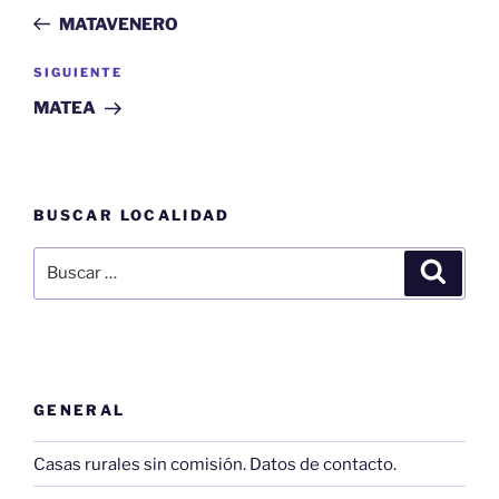
de
anterior:
MATAVENERO
entradas
Siguiente
SIGUIENTE
entrada
MATEA
BUSCAR LOCALIDAD
Buscar
Buscar
por:
GENERAL
Casas rurales sin comisión. Datos de contacto.