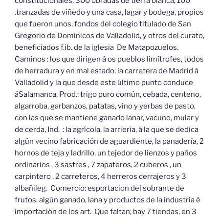
constitucionales, 300 obradas de tierra blanca, 100
.tranzadas de viñedo y una casa, lagar y bodega, propios
que fueron unos, fondos del colegio titulado de San
Gregorio de Dominicos de Valladolid, y otros del curato,
beneficiados f.ib. de la iglesia De Matapozuelos.
Caminos : los que dirigen á os pueblos limítrofes, todos
de herradura y en mal estado; la carretera de Madrid á
Valladolid y la que desde este último punto conduce
áSalamanca, Prod.: trigo puro común, cebada, centeno,
algarroba, garbanzos, patatas, vino y yerbas de pasto,
con las que se mantiene ganado lanar, vacuno, mular y
de cerda, Ind. : la agrícola, la arriería, á la que se dedica
algún vecino fabricación de aguardiente, la panadería, 2
hornos de teja y ladrillo, un tejedor de lienzos y paños
ordinarios , 3 sastres , 7 zapateros, 2 cuberos , un
carpintero , 2 carreteros, 4 herreros cerrajeros y 3
albañileg. Comercio: esportacion del sobrante de
frutos, algún ganado, lana y productos de la industria é
importación de los art. Que faltan; bay 7 tiendas, en 3